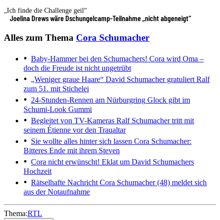
„Ich finde die Challenge geil“
Joelina Drews wäre Dschungelcamp-Teilnahme „nicht abgeneigt“
Alles zum Thema
Cora Schumacher
Baby-Hammer bei den Schumachers!
Cora wird Oma –
doch die Freude ist nicht ungetrübt
„Weniger graue Haare“
David Schumacher gratuliert Ralf
zum 51. mit Stichelei
24-Stunden-Rennen am Nürburgring
Glock gibt im
Schumi-Look Gummi
Begleitet von TV-Kameras
Ralf Schumacher tritt mit
seinem Étienne vor den Traualtar
Sie wollte alles hinter sich lassen
Cora Schumacher:
Bitteres Ende mit ihrem Steven
Cora nicht erwünscht!
Eklat um David Schumachers
Hochzeit
Rätselhafte Nachricht
Cora Schumacher (48) meldet sich
aus der Notaufnahme
Thema:
RTL