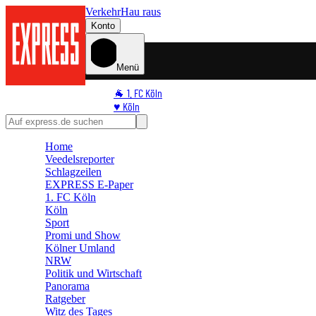
Verkehr
Hau raus
Konto
Menü
🐐 1. FC Köln
♥️ Köln
⭐ Promi
🏆 Sport
Home
🛒 Shoppingwelt
Veedelsreporter
🧩 Spiele
Schlagzeilen
EXPRESS E-Paper
1. FC Köln
Köln
Sport
Promi und Show
Kölner Umland
NRW
Politik und Wirtschaft
Panorama
Ratgeber
Witz des Tages