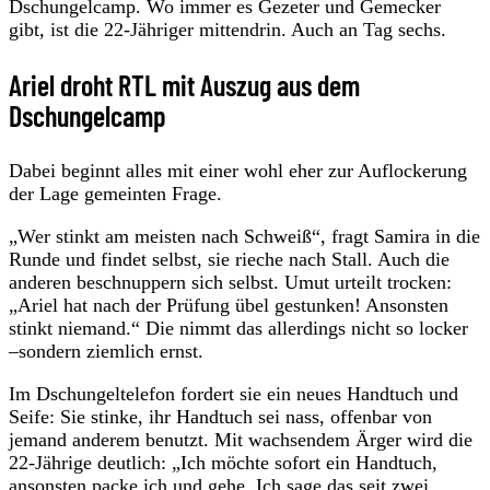
Dschungelcamp. Wo immer es Gezeter und Gemecker
gibt, ist die 22-Jähriger mittendrin. Auch an Tag sechs.
Ariel droht RTL mit Auszug aus dem
Dschungelcamp
Dabei beginnt alles mit einer wohl eher zur Auflockerung
der Lage gemeinten Frage.
„Wer stinkt am meisten nach Schweiß“, fragt Samira in die
Runde und findet selbst, sie rieche nach Stall. Auch die
anderen beschnuppern sich selbst. Umut urteilt trocken:
„Ariel hat nach der Prüfung übel gestunken! Ansonsten
stinkt niemand.“ Die nimmt das allerdings nicht so locker
–sondern ziemlich ernst.
Im Dschungeltelefon fordert sie ein neues Handtuch und
Seife: Sie stinke, ihr Handtuch sei nass, offenbar von
jemand anderem benutzt. Mit wachsendem Ärger wird die
22-Jährige deutlich: „Ich möchte sofort ein Handtuch,
ansonsten packe ich und gehe. Ich sage das seit zwei