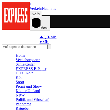
1
Verkehr
Hau raus
Konto
Menü
🐐 1. FC Köln
♥️ Köln
⭐ Promi
🏆 Sport
Home
🛒 Shoppingwelt
Veedelsreporter
🧩 Spiele
Schlagzeilen
EXPRESS E-Paper
1. FC Köln
Köln
Sport
Promi und Show
Kölner Umland
NRW
Politik und Wirtschaft
Panorama
Ratgeber