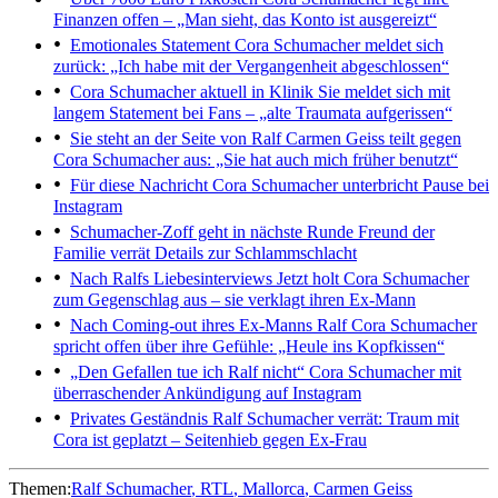
Finanzen offen – „Man sieht, das Konto ist ausgereizt“
Emotionales Statement
Cora Schumacher meldet sich
zurück: „Ich habe mit der Vergangenheit abgeschlossen“
Cora Schumacher aktuell in Klinik
Sie meldet sich mit
langem Statement bei Fans – „alte Traumata aufgerissen“
Sie steht an der Seite von Ralf
Carmen Geiss teilt gegen
Cora Schumacher aus: „Sie hat auch mich früher benutzt“
Für diese Nachricht
Cora Schumacher unterbricht Pause bei
Instagram
Schumacher-Zoff geht in nächste Runde
Freund der
Familie verrät Details zur Schlammschlacht
Nach Ralfs Liebesinterviews
Jetzt holt Cora Schumacher
zum Gegenschlag aus – sie verklagt ihren Ex-Mann
Nach Coming-out ihres Ex-Manns Ralf
Cora Schumacher
spricht offen über ihre Gefühle: „Heule ins Kopfkissen“
„Den Gefallen tue ich Ralf nicht“
Cora Schumacher mit
überraschender Ankündigung auf Instagram
Privates Geständnis
Ralf Schumacher verrät: Traum mit
Cora ist geplatzt – Seitenhieb gegen Ex-Frau
Themen:
Ralf Schumacher
RTL
Mallorca
Carmen Geiss