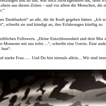
rletzungen und all das, was mich zurückgehalten hat, lasse ic
Lehren aus diesen Zeiten – und vor allem die Menschen, die 
n.“
r Dankbarkeit“ an alle, die ihr Kraft gegeben hätten. „Ich w
t“, schreibt sie und kündigt an, ihre Erfahrungen künftig zu
blichen Followern. „Deine Entschlossenheit und dein Mut s
en Momente mit uns teilst ...“, schreibt eine Userin. Eine ande
 hast“.
d starke Frau...... Und Du bist niemals allein... Wir sind im