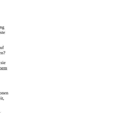
ong
ste
auf
en?
sie
inem
ionen
it,