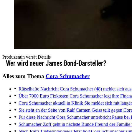
Produzentin verrät Details
Wer wird neuer James Bond-Darsteller?
Alles zum Thema
Cora Schumacher
Rätselhafte Nachricht
Cora Schumacher (48) meldet sich au
Über 7000 Euro Fixkosten
Cora Schumacher legt ihre Finanze
Cora Schumacher aktuell in Klinik
Sie meldet sich mit lange
Sie steht an der Seite von Ralf
Carmen Geiss teilt gegen Cora
Für diese Nachricht
Cora Schumacher unterbricht Pause bei 
Schumacher-Zoff geht in nächste Runde
Freund der Familie 
Nach Ralfs Liebesinterviews
Jetzt holt Cora Schumacher zum