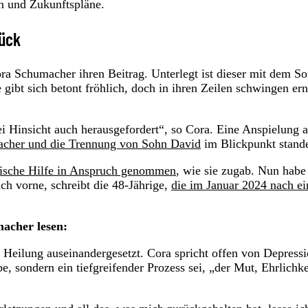
on und Zukunftspläne.
rück
ra Schumacher ihren Beitrag. Unterlegt ist dieser mit dem S
 gibt sich betont fröhlich, doch in ihren Zeilen schwingen ern
ei Hinsicht auch herausgefordert“, so Cora. Eine Anspielung 
acher und die Trennung von Sohn David
im Blickpunkt stand
ogische Hilfe in Anspruch genommen
, wie sie zugab. Nun habe 
ch vorne, schreibt die 48-Jährige,
die im Januar 2024 nach e
acher lesen:
r Heilung auseinandergesetzt. Cora spricht offen von Depress
e, sondern ein tiefgreifender Prozess sei, „der Mut, Ehrlichke