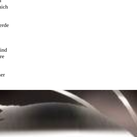
h
mich
erde
ind
re
mer