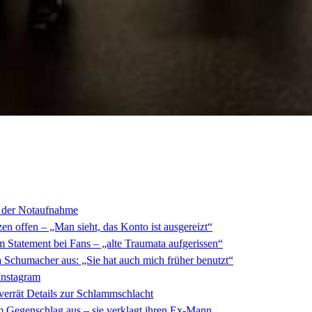
s der Notaufnahme
n offen – „Man sieht, das Konto ist ausgereizt“
m Statement bei Fans – „alte Traumata aufgerissen“
 Schumacher aus: „Sie hat auch mich früher benutzt“
Instagram
verrät Details zur Schlammschlacht
 Gegenschlag aus – sie verklagt ihren Ex-Mann