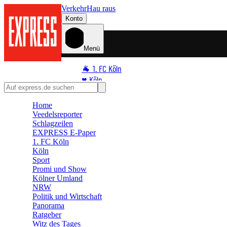
Verkehr
Hau raus
Konto
Menü
🐐 1. FC Köln
♥️ Köln
⭐ Promi
Home
🏆 Sport
Veedelsreporter
🛒 Shoppingwelt
Schlagzeilen
🧩 Spiele
EXPRESS E-Paper
1. FC Köln
Köln
Sport
Promi und Show
Kölner Umland
NRW
Politik und Wirtschaft
Panorama
Ratgeber
Witz des Tages