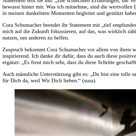
Außerdem teilt sie mit: „Die schlechten Erfahrungen, die Ve
bewusst hinter mir. Was ich mitnehme, sind die wertvollen 
in meinen dunkelsten Momenten begleitet und gestützt habe
Cora Schumacher beendet ihr Statement mit „tief empfundene
mich auf die Zukunft fokussieren, auf das, was wirklich zähl
nutzen, um anderen zu helfen.
Zuspruch bekommt Cora Schumacher vor allem von ihren wei
inspirierend. Ich danke dir dafür, dass du auch diese positiv
ergänzt: „Es freut mich sehr, dass du diese Schritte geschafft
Auch männliche Unterstützung gibt es: „Du bist eine tolle un
für Dich da, weil Wir Dich lieben.“ (susa)