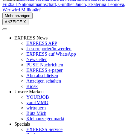
Fußball-Nationalmannschaft
Günther Jauch
Ekaterina Leonova
Wer wird Millionär?
Mehr anzeigen
ANZEIGE X
EXPRESS News
EXPRESS APP
Leserreporter/in werden
EXPRESS auf WhatsApp
Newsletter
PUSH Nachrichten
EXPRESS e-paper
Abo abschließen
Anzeigen schalten
Kiosk
Unsere Marken
YOURJOB
yourIMMO
wirtrauern
Bütz Mich
Kleinanzeigenmarkt
Specials
EXPRESS Service