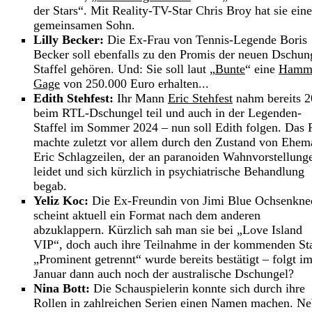
der Stars“. Mit Reality-TV-Star Chris Broy hat sie ein
gemeinsamen Sohn.
Lilly Becker:
Die Ex-Frau von Tennis-Legende Boris
Becker soll ebenfalls zu den Promis der neuen Dschun
Staffel gehören. Und: Sie soll laut „
Bunte
“ eine
Hamm
Gage
von 250.000 Euro erhalten...
Edith Stehfest:
Ihr Mann
Eric Stehfest
nahm bereits 
beim RTL-Dschungel teil und auch in der Legenden-
Staffel im Sommer 2024 – nun soll Edith folgen. Das 
machte zuletzt vor allem durch den Zustand von Ehe
Eric Schlagzeilen, der an paranoiden Wahnvorstellung
leidet und sich kürzlich in psychiatrische Behandlung
begab.
Yeliz Koc:
Die Ex-Freundin von Jimi Blue Ochsenkne
scheint aktuell ein Format nach dem anderen
abzuklappern. Kürzlich sah man sie bei „Love Island
VIP“, doch auch ihre Teilnahme in der kommenden Sta
„Prominent getrennt“ wurde bereits bestätigt – folgt i
Januar dann auch noch der australische Dschungel?
Nina Bott:
Die Schauspielerin konnte sich durch ihre
Rollen in zahlreichen Serien einen Namen machen. N