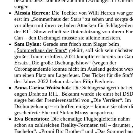
bekannt. Jetzt könnte er auch im Dschungel für Unruh
sorgen.
Alessia Herren:
Die Tochter von Willi Herren war ge
erst im „Sommerhaus der Stars“ zu sehen und sorgte d
vor allem mit ihren verbalen Attacken für Schlagzeilen
der RTL-Show erhielt sie Unterstützung von ihrem Par
Can – den Dschungel müsste sie alleine meistern.
Sam Dylan:
Gerade erst frisch zum
Sieger beim
„Sommerhaus der Stars“
gekürt, soll sich sein nächster
großer Traum erfüllen. 2021 kämpfte er bereits im Ca
Ersatz „Die große Dschungelshow“ (wegen der
Coronapandemie konnte nicht im Ausland gedreht wer
um einen Platz am Lagerfeuer. Das Ticket für die Staff
des Jahres 2022 bekam da aber Filip Pavlovic.
Anna-Carina Woitschak
: Die Schlagersängerin hat e
engen Draht zu RTL. Bekannt wurde sie einst bei DS
siegte bei der Premierenstaffel von „Die Verräter“. Im
Dschungelcamp – so hoffen einige – könnte sie über d
gescheiterte Ehe mit Stefan Mross auspacken.
Eva Benetatou:
Die ehemalige Flugbegleiterin nahm
schon an zahlreichen Reality-Formaten teil – darunter
Bachelor“, „
Promi Big Brother
“ und „Das Sommerhau