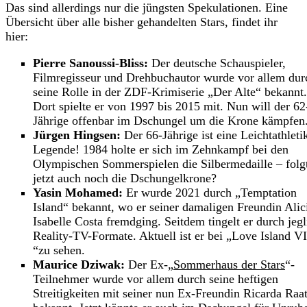
Das sind allerdings nur die jüngsten Spekulationen. Eine
Übersicht über alle bisher gehandelten Stars, findet ihr
hier:
Pierre Sanoussi-Bliss:
Der deutsche Schauspieler,
Filmregisseur und Drehbuchautor wurde vor allem dur
seine Rolle in der ZDF-Krimiserie „Der Alte“ bekannt.
Dort spielte er von 1997 bis 2015 mit. Nun will der 62
Jährige offenbar im Dschungel um die Krone kämpfen
Jürgen Hingsen:
Der 66-Jährige ist eine Leichtathleti
Legende! 1984 holte er sich im Zehnkampf bei den
Olympischen Sommerspielen die Silbermedaille – folg
jetzt auch noch die Dschungelkrone?
Yasin Mohamed:
Er wurde 2021 durch „Temptation
Island“ bekannt, wo er seiner damaligen Freundin Alic
Isabelle Costa fremdging. Seitdem tingelt er durch jegl
Reality-TV-Formate. Aktuell ist er bei „Love Island V
“zu sehen.
Maurice Dziwak:
Der Ex-„
Sommerhaus der Stars
“-
Teilnehmer wurde vor allem durch seine heftigen
Streitigkeiten mit seiner nun Ex-Freundin Ricarda Raa