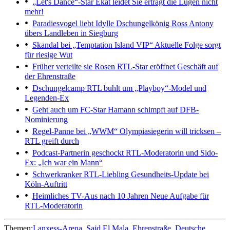
„Let's Dance“-Star Ekat leidet
Sie erträgt die Lügen nicht
mehr!
Paradiesvogel liebt Idylle
Dschungelkönig Ross Antony
übers Landleben in Siegburg
Skandal bei „Temptation Island VIP“
Aktuelle Folge sorgt
für riesige Wut
Früher verteilte sie Rosen
RTL-Star eröffnet Geschäft auf
der Ehrenstraße
Dschungelcamp
RTL buhlt um „Playboy“-Model und
Legenden-Ex
Geht auch um FC-Star
Hamann schimpft auf DFB-
Nominierung
Regel-Panne bei „WWM“
Olympiasiegerin will tricksen –
RTL greift durch
Podcast-Partnerin geschockt
RTL-Moderatorin und Sido-
Ex: „Ich war ein Mann“
Schwerkranker RTL-Liebling
Gesundheits-Update bei
Köln-Auftritt
Heimliches TV-Aus nach 10 Jahren
Neue Aufgabe für
RTL-Moderatorin
Themen:
Lanxess-Arena
Said El Mala
Ehrenstraße
Deutsche