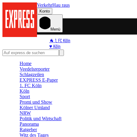
Verkehr
Hau raus
Konto
Menü
🐐 1. FC Köln
♥️ Köln
⭐ Promi
🏆 Sport
Home
🛒 Shoppingwelt
Veedelsreporter
🧩 Spiele
Schlagzeilen
EXPRESS E-Paper
1. FC Köln
Köln
Sport
Promi und Show
Kölner Umland
NRW
Politik und Wirtschaft
Panorama
Ratgeber
Witz des Tages