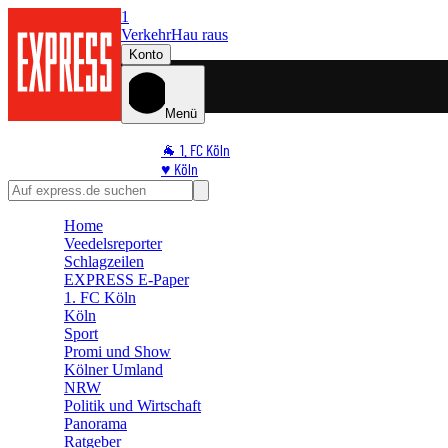
1
Verkehr
Hau raus
Konto
Menü
🐐 1. FC Köln
♥️ Köln
⭐ Promi
🏆 Sport
Home
🛒 Shoppingwelt
Veedelsreporter
🧩 Spiele
Schlagzeilen
EXPRESS E-Paper
1. FC Köln
Köln
Sport
Promi und Show
Kölner Umland
NRW
Politik und Wirtschaft
Panorama
Ratgeber