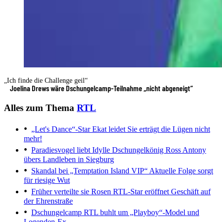
„Ich finde die Challenge geil“
Joelina Drews wäre Dschungelcamp-Teilnahme „nicht abgeneigt“
Alles zum Thema
RTL
„Let's Dance“-Star Ekat leidet
Sie erträgt die Lügen nicht
mehr!
Paradiesvogel liebt Idylle
Dschungelkönig Ross Antony
übers Landleben in Siegburg
Skandal bei „Temptation Island VIP“
Aktuelle Folge sorgt
für riesige Wut
Früher verteilte sie Rosen
RTL-Star eröffnet Geschäft auf
der Ehrenstraße
Dschungelcamp
RTL buhlt um „Playboy“-Model und
Legenden-Ex