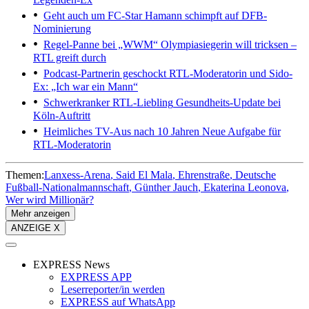
Geht auch um FC-Star
Hamann schimpft auf DFB-
Nominierung
Regel-Panne bei „WWM“
Olympiasiegerin will tricksen –
RTL greift durch
Podcast-Partnerin geschockt
RTL-Moderatorin und Sido-
Ex: „Ich war ein Mann“
Schwerkranker RTL-Liebling
Gesundheits-Update bei
Köln-Auftritt
Heimliches TV-Aus nach 10 Jahren
Neue Aufgabe für
RTL-Moderatorin
Themen:
Lanxess-Arena
Said El Mala
Ehrenstraße
Deutsche
Fußball-Nationalmannschaft
Günther Jauch
Ekaterina Leonova
Wer wird Millionär?
Mehr anzeigen
ANZEIGE X
EXPRESS News
EXPRESS APP
Leserreporter/in werden
EXPRESS auf WhatsApp