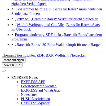
zigfachen Verkaufspreis
TV-Hammer beim ZDF
„Bares für Rares“ muss heute den
Sendeplatz räumen
„Pfff“ bei „Bares für Rares“
Verkäufer bricht einfach ab
„Waldi“, Wolfgang und Co.
Alle „Bares für Rares“-Stars
im Überblick
Programmänderung
ZDF kickt „Bares für Rares“ aus dem
Programm
„Bares für Rares“
80-Euro-Waldi kämpft für mehr Bargeld
Themen:
Horst Lichter
ZDF
BAP
Wolfgang Niedecken
Mehr anzeigen
ANZEIGE X
EXPRESS News
EXPRESS APP
Leserreporter/in werden
EXPRESS auf WhatsApp
Newsletter
PUSH Nachrichten
EXPRESS e-paper