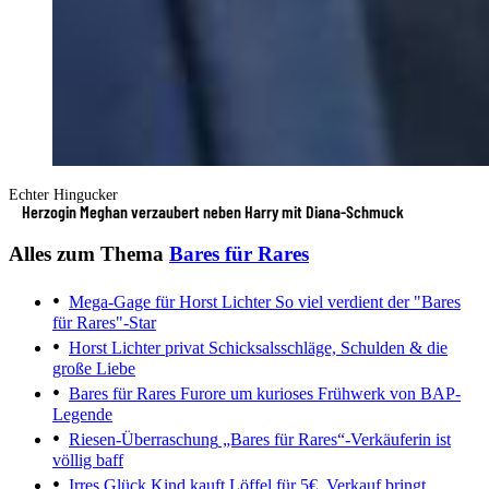
Echter Hingucker
Herzogin Meghan verzaubert neben Harry mit Diana-Schmuck
Alles zum Thema
Bares für Rares
Mega-Gage für Horst Lichter
So viel verdient der "Bares
für Rares"-Star
Horst Lichter privat
Schicksalsschläge, Schulden & die
große Liebe
Bares für Rares
Furore um kurioses Frühwerk von BAP-
Legende
Riesen-Überraschung
„Bares für Rares“-Verkäuferin ist
völlig baff
Irres Glück
Kind kauft Löffel für 5€, Verkauf bringt