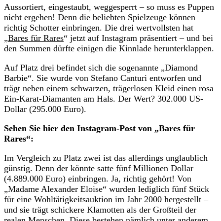
Aussortiert, eingestaubt, weggesperrt – so muss es Puppen
nicht ergehen! Denn die beliebten Spielzeuge können
richtig Schotter einbringen. Die drei wertvollsten hat
„
Bares für Rares
“ jetzt auf Instagram präsentiert – und bei
den Summen dürfte einigen die Kinnlade herunterklappen.
Auf Platz drei befindet sich die sogenannte „Diamond
Barbie“. Sie wurde von Stefano Canturi entworfen und
trägt neben einem schwarzen, trägerlosen Kleid einen rosa
Ein-Karat-Diamanten am Hals. Der Wert? 302.000 US-
Dollar (295.000 Euro).
Sehen Sie hier den Instagram-Post von „Bares für
Rares“:
Im Vergleich zu Platz zwei ist das allerdings unglaublich
günstig. Denn der könnte satte fünf Millionen Dollar
(4.889.000 Euro) einbringen. Ja, richtig gehört! Von
„Madame Alexander Eloise“ wurden lediglich fünf Stück
für eine Wohltätigkeitsauktion im Jahr 2000 hergestellt –
und sie trägt schickere Klamotten als der Großteil der
realen Menschen. Diese bestehen nämlich unter anderem