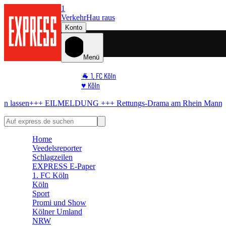
1
Verkehr
Hau raus
Konto
Menü
🐐 1. FC Köln
♥️ Köln
⭐ Promi
EILMELDUNG +++
Rettungs-Drama am Rhein
Mann will sich nicht re
🏆 Sport
🛒 Shoppingwelt
🧩 Spiele
Home
Veedelsreporter
Schlagzeilen
EXPRESS E-Paper
1. FC Köln
Köln
Sport
Promi und Show
Kölner Umland
NRW