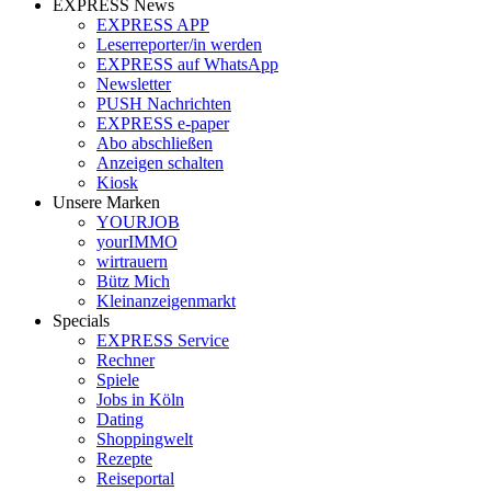
EXPRESS News
EXPRESS APP
Leserreporter/in werden
EXPRESS auf WhatsApp
Newsletter
PUSH Nachrichten
EXPRESS e-paper
Abo abschließen
Anzeigen schalten
Kiosk
Unsere Marken
YOURJOB
yourIMMO
wirtrauern
Bütz Mich
Kleinanzeigenmarkt
Specials
EXPRESS Service
Rechner
Spiele
Jobs in Köln
Dating
Shoppingwelt
Rezepte
Reiseportal