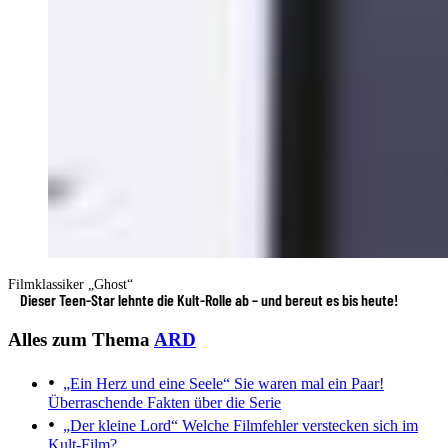
Filmklassiker „Ghost“
Dieser Teen-Star lehnte die Kult-Rolle ab – und bereut es bis heute!
Alles zum Thema
ARD
„Ein Herz und eine Seele“
Sie waren mal ein Paar!
Überraschende Fakten über die Serie
„Der kleine Lord“
Welche Filmfehler verstecken sich im
Kult-Film?