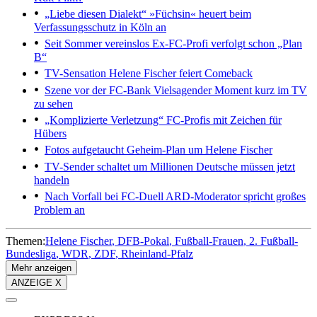
„Liebe diesen Dialekt“
»Füchsin« heuert beim
Verfassungsschutz in Köln an
Seit Sommer vereinslos
Ex-FC-Profi verfolgt schon „Plan
B“
TV-Sensation
Helene Fischer feiert Comeback
Szene vor der FC-Bank
Vielsagender Moment kurz im TV
zu sehen
„Komplizierte Verletzung“
FC-Profis mit Zeichen für
Hübers
Fotos aufgetaucht
Geheim-Plan um Helene Fischer
TV-Sender schaltet um
Millionen Deutsche müssen jetzt
handeln
Nach Vorfall bei FC-Duell
ARD-Moderator spricht großes
Problem an
Themen:
Helene Fischer
DFB-Pokal
Fußball-Frauen
2. Fußball-
Bundesliga
WDR
ZDF
Rheinland-Pfalz
Mehr anzeigen
ANZEIGE X