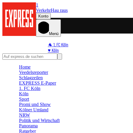
1
Verkehr
Hau raus
Konto
Menü
🐐 1. FC Köln
♥️ Köln
⭐ Promi
🏆 Sport
Home
🛒 Shoppingwelt
Veedelsreporter
🧩 Spiele
Schlagzeilen
EXPRESS E-Paper
1. FC Köln
Köln
Sport
Promi und Show
Kölner Umland
NRW
Politik und Wirtschaft
Panorama
Ratgeber