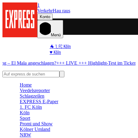
1
Verkehr
Hau raus
Konto
Menü
🐐 1. FC Köln
♥️ Köln
⭐ Promi
ngeschlagen?
+++ LIVE +++
Highlight-Test im Ticker
Youngster bringt
🏆 Sport
🛒 Shoppingwelt
🧩 Spiele
Home
Veedelsreporter
Schlagzeilen
EXPRESS E-Paper
1. FC Köln
Köln
Sport
Promi und Show
Kölner Umland
NRW