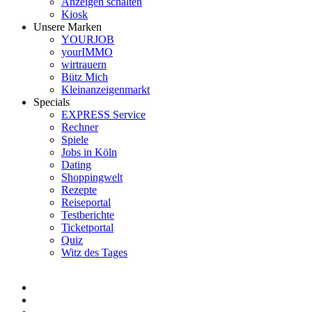
Anzeigen schalten
Kiosk
Unsere Marken
YOURJOB
yourIMMO
wirtrauern
Bütz Mich
Kleinanzeigenmarkt
Specials
EXPRESS Service
Rechner
Spiele
Jobs in Köln
Dating
Shoppingwelt
Rezepte
Reiseportal
Testberichte
Ticketportal
Quiz
Witz des Tages