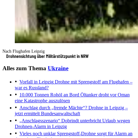
Nach Flughafen Leipzig
Drohnensichtung über Militärstützpunkt in NRW
Alles zum Thema
Ukraine
Vorfall in Leipzig
Drohne mit Sprengstoff am Flughafen –
war es Russland?
10.000 Tonnen Rohöl an Bord
Öltanker droht vor Oman
eine Katastrophe auszulösen
Anschlag durch „fremde Mächte“?
Drohne in Leipzig –
jetzt ermittelt Bundesanwaltschaft
„Anschlagsszenario“
Dobrindt unterbricht Urlaub wegen
Drohnen-Alarm in Leipzig
Vieles noch unklar
Sprengstoff-Drohne sorgt für Alarm an