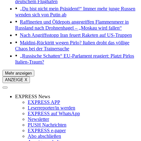
deutschem Flughafen
„Du bist nicht mein Präsident!“
Immer mehr junge Russen
wenden sich von Putin ab
Raffinerien und Öldepots angegriffen
Flammenmeer in
Russland nach Drohnenhagel – „Moskau wird fallen“
Nach Angriffsstopp
Iran feuert Raketen auf US-Truppen
Maldini-Rücktritt wegen Pirlo?
Italien droht das völlige
Chaos bei der Trainersuche
„Russische Schatten“
EU-Parlament reagiert: Platzt Pirlos
Italien-Traum?
Mehr anzeigen
ANZEIGE X
EXPRESS News
EXPRESS APP
Leserreporter/in werden
EXPRESS auf WhatsApp
Newsletter
PUSH Nachrichten
EXPRESS e-paper
Abo abschließen