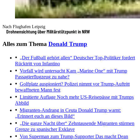
Nach Flughafen Leipzig
Drohnensichtung über Militärstützpunkt in NRW
Alles zum Thema
Donald Trump
„Der Fußball gehört allen“
Deutscher Top-Politiker fordert
Rücktritt von Infantino
Vorfall wird untersucht
Kam „Marine One“ mit Trump
Passagierflugzeug zu nahe?
Golfplatz auspioniert?
Polizei nimmt vor Trump-Auftritt
bewaffneten Mann fest
Limitierte Auflage
Noch mehr US-Reisepässe mit Trumps
Abbild
Migranten-Andrang in Ceuta
Donald Trump warnt:
„Erinnert euch an dieses Bild“
„Die ganze Nacht über“
Zehntausende Migranten stürmen
Grenze zu spanischer Exklave
Von Superman zum Trump-Supporter
Das macht Dean