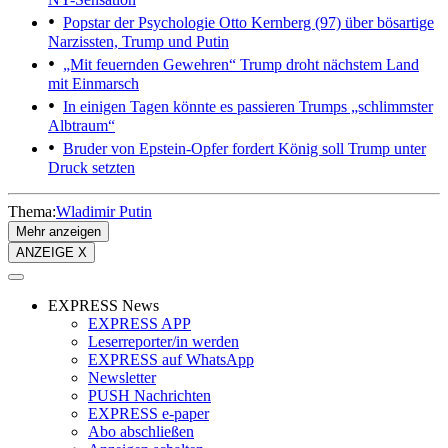
Popstar der Psychologie
Otto Kernberg (97) über bösartige
Narzissten, Trump und Putin
„Mit feuernden Gewehren“
Trump droht nächstem Land
mit Einmarsch
In einigen Tagen könnte es passieren
Trumps „schlimmster
Albtraum“
Bruder von Epstein-Opfer fordert
König soll Trump unter
Druck setzten
Thema:
Wladimir Putin
Mehr anzeigen
ANZEIGE X
EXPRESS News
EXPRESS APP
Leserreporter/in werden
EXPRESS auf WhatsApp
Newsletter
PUSH Nachrichten
EXPRESS e-paper
Abo abschließen