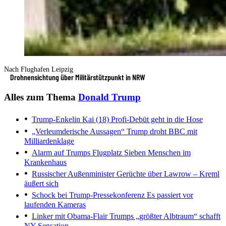
Nach Flughafen Leipzig
Drohnensichtung über Militärstützpunkt in NRW
Alles zum Thema
Donald Trump
Trump-Enkelin Kai (18)
Profi-Debüt geht in die Hose
„Verleumderische Aussagen“
Trump droht BBC mit
Milliardenklage
Alarm auf Trumps Flugplatz
Sieben Menschen im
Krankenhaus
Russischer Außenminister
Gerüchte über Lawrow – Kreml
äußert sich
Schock bei Trump-Pressekonferenz
Es passiert vor
laufenden Kameras
Linker mit Obama-Flair
Trumps „größter Albtraum“ schafft
NY-Sensation