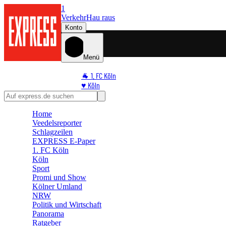
1
Verkehr
Hau raus
Konto
Menü
🐐 1. FC Köln
♥️ Köln
⭐ Promi
🏆 Sport
Home
🛒 Shoppingwelt
Veedelsreporter
🧩 Spiele
Schlagzeilen
EXPRESS E-Paper
1. FC Köln
Köln
Sport
Promi und Show
Kölner Umland
NRW
Politik und Wirtschaft
Panorama
Ratgeber