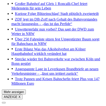
Großer Bahnhof auf Gleis 1
Roncalli-Chef feiert
Meilenstein für sein Leben
Kuriose Folge
Blitzeinschlag! Stadt plötzlich zweigeteilt
ZDF legt im DB-Zoff nach
Gehalt des Bahnvorstandes
macht fassungslos – „das ist das Perfide“
Unwettergefahr nun vorbei?
Das sagt der DWD zum
Wetter in NRW
Über 250 Fahrgäste sitzen fest
Umgestürzter Baum sorgt
für Bahnchaos in NRW
Erste Bilanz
Was das Alkoholverbot am Kölner
Hauptbahnhof wirklich verändert hat
Strecke wieder frei
Bahnverkehr war zwischen Köln und
Bonn gestört
Angespannte Lage in Leverkusen
Brandbriefe an neuen
Verkehrsminister – „lässt uns irritiert zurück“
Trotz Pannen und Krisen
Bahnchefin feiert Plus von 147
Millionen Euro
Mehr anzeigen
ANZEIGE X