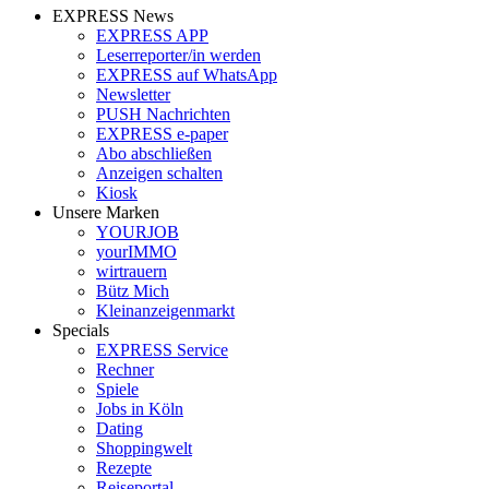
EXPRESS News
EXPRESS APP
Leserreporter/in werden
EXPRESS auf WhatsApp
Newsletter
PUSH Nachrichten
EXPRESS e-paper
Abo abschließen
Anzeigen schalten
Kiosk
Unsere Marken
YOURJOB
yourIMMO
wirtrauern
Bütz Mich
Kleinanzeigenmarkt
Specials
EXPRESS Service
Rechner
Spiele
Jobs in Köln
Dating
Shoppingwelt
Rezepte
Reiseportal