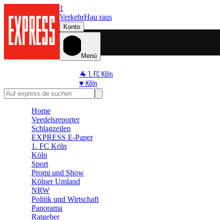
1
Verkehr
Hau raus
Konto
Menü
🐐 1. FC Köln
♥️ Köln
⭐ Promi
🏆 Sport
Home
🛒 Shoppingwelt
Veedelsreporter
🧩 Spiele
Schlagzeilen
EXPRESS E-Paper
1. FC Köln
Köln
Sport
Promi und Show
Kölner Umland
NRW
Politik und Wirtschaft
Panorama
Ratgeber