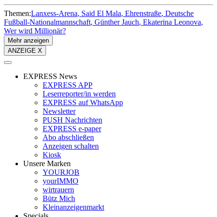
Themen:
Lanxess-Arena
Said El Mala
Ehrenstraße
Deutsche
Fußball-Nationalmannschaft
Günther Jauch
Ekaterina Leonova
Wer wird Millionär?
Mehr anzeigen
ANZEIGE X
EXPRESS News
EXPRESS APP
Leserreporter/in werden
EXPRESS auf WhatsApp
Newsletter
PUSH Nachrichten
EXPRESS e-paper
Abo abschließen
Anzeigen schalten
Kiosk
Unsere Marken
YOURJOB
yourIMMO
wirtrauern
Bütz Mich
Kleinanzeigenmarkt
Specials