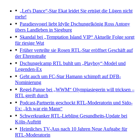
„Let's Dance“-Star Ekat leidet
Sie erträgt die Lügen nicht
mehr!
Paradiesvogel liebt Idylle
Dschungelkönig Ross Antony
übers Landleben in Siegburg
Skandal bei „Temptation Island VIP“
Aktuelle Folge sorgt
für riesige Wut
Früher verteilte sie Rosen
RTL-Star eröffnet Geschäft auf
der Ehrenstraße
Dschungelcamp
RTL buhlt um „Playboy“-Model und
Legenden-Ex
Geht auch um FC-Star
Hamann schimpft auf DFB-
Nominierung
Regel-Panne bei „WWM“
Olympiasiegerin will tricksen –
RTL greift durch
Podcast-Partnerin geschockt
RTL-Moderatorin und Sido-
Ex: „Ich war ein Mann“
Schwerkranker RTL-Liebling
Gesundheits-Update bei
Köln-Auftritt
Heimliches TV-Aus nach 10 Jahren
Neue Aufgabe für
RTL-Moderatorin