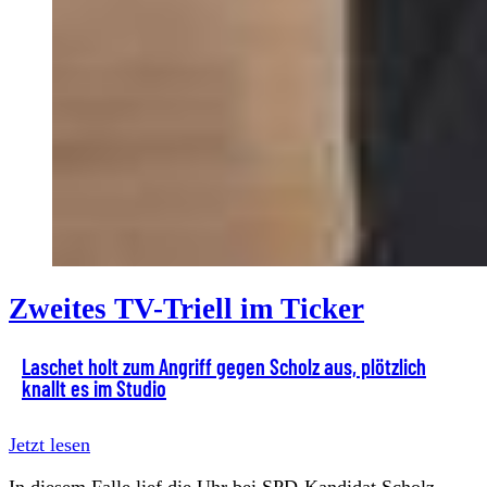
Zweites TV-Triell im Ticker
Laschet holt zum Angriff gegen Scholz aus, plötzlich
knallt es im Studio
Jetzt lesen
In diesem Falle lief die Uhr bei
SPD-Kandidat Scholz