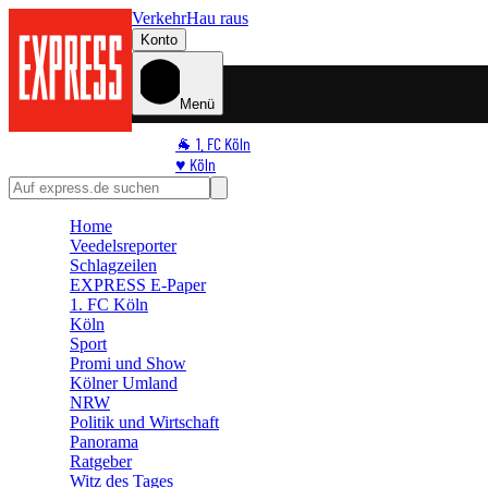
Verkehr
Hau raus
Konto
Menü
🐐 1. FC Köln
♥️ Köln
⭐ Promi
🏆 Sport
Home
🛒 Shoppingwelt
Veedelsreporter
🧩 Spiele
Schlagzeilen
EXPRESS E-Paper
1. FC Köln
Köln
Sport
Promi und Show
Kölner Umland
NRW
Politik und Wirtschaft
Panorama
Ratgeber
Witz des Tages