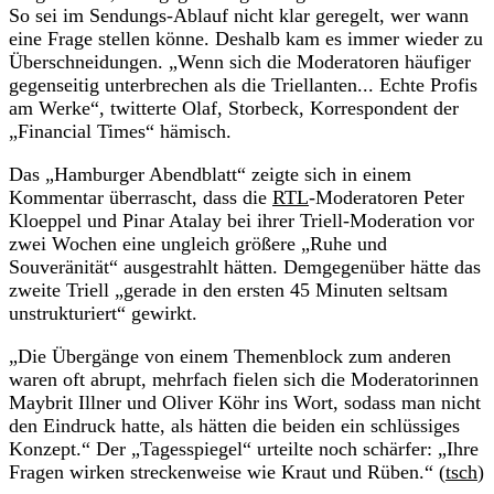
So sei im Sendungs-Ablauf nicht klar geregelt, wer wann
eine Frage stellen könne. Deshalb kam es immer wieder zu
Überschneidungen. „Wenn sich die Moderatoren häufiger
gegenseitig unterbrechen als die Triellanten... Echte Profis
am Werke“, twitterte Olaf, Storbeck, Korrespondent der
„Financial Times“ hämisch.
Das „Hamburger Abendblatt“ zeigte sich in einem
Kommentar überrascht, dass die
RTL
-Moderatoren Peter
Kloeppel und Pinar Atalay bei ihrer Triell-Moderation vor
zwei Wochen eine ungleich größere „Ruhe und
Souveränität“ ausgestrahlt hätten. Demgegenüber hätte das
zweite Triell „gerade in den ersten 45 Minuten seltsam
unstrukturiert“ gewirkt.
„Die Übergänge von einem Themenblock zum anderen
waren oft abrupt, mehrfach fielen sich die Moderatorinnen
Maybrit Illner und Oliver Köhr ins Wort, sodass man nicht
den Eindruck hatte, als hätten die beiden ein schlüssiges
Konzept.“ Der „Tagesspiegel“ urteilte noch schärfer: „Ihre
Fragen wirken streckenweise wie Kraut und Rüben.“ (
tsch
)