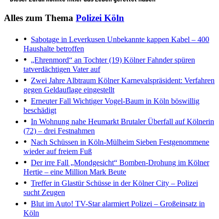
Alles zum Thema
Polizei Köln
Sabotage in Leverkusen
Unbekannte kappen Kabel – 400
Haushalte betroffen
„Ehrenmord“ an Tochter (19)
Kölner Fahnder spüren
tatverdächtigen Vater auf
Zwei Jahre Albtraum
Kölner Karnevalspräsident: Verfahren
gegen Geldauflage eingestellt
Erneuter Fall
Wichtiger Vogel-Baum in Köln böswillig
beschädigt
In Wohnung nahe Heumarkt
Brutaler Überfall auf Kölnerin
(72) – drei Festnahmen
Nach Schüssen in Köln-Mülheim
Sieben Festgenommene
wieder auf freiem Fuß
Der irre Fall „Mondgesicht“
Bomben-Drohung im Kölner
Hertie – eine Million Mark Beute
Treffer in Glastür
Schüsse in der Kölner City – Polizei
sucht Zeugen
Blut im Auto!
TV-Star alarmiert Polizei – Großeinsatz in
Köln