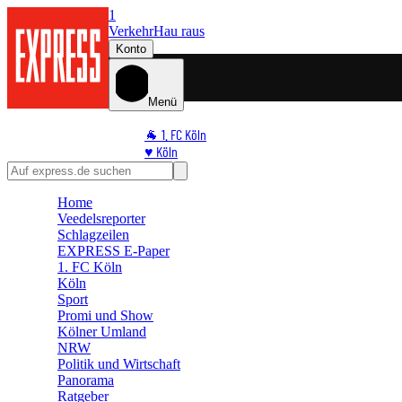
1
Verkehr
Hau raus
Konto
Menü
🐐 1. FC Köln
♥️ Köln
⭐ Promi
🏆 Sport
Home
🛒 Shoppingwelt
Veedelsreporter
🧩 Spiele
Schlagzeilen
EXPRESS E-Paper
1. FC Köln
Köln
Sport
Promi und Show
Kölner Umland
NRW
Politik und Wirtschaft
Panorama
Ratgeber