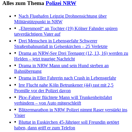
Alles zum Thema
Polizei NRW
Nach Flughafen Leipzig
Drohnensichtung über
Militärstützpunkt in NRW
„Ehrenmord“ an Tochter (19)
Kölner Fahnder spüren
tatverdächtigen Vater auf
Drei Menschen in Lebensgefahr
Schwerer
Straßenbahnunfall in Gelsenkirchen – 25 Verletzte
Drama an NRW-See
Drei Teenager (12, 13, 16) werden zu
Helden – jetzt traurige Nachricht
Drama in NRW
Mann und sein Hund sterben an
Bahnübergang
Drama in Eller
Fahrerin nach Crash in Lebensgefahr
Irre Flucht nahe Köln
Betrunkener (44) rast mit 2,5
Promille vor der Polizei davon
Pkw-Fahrer flüchtete
Mann will Trunkenheitsfahrt
verhindern – von Auto mitgeschleift
Blitzermarathon in NRW
Polizei nimmt Raser verstärkt ins
Visier
Bluttat in Euskirchen
45-Jähriger soll Freundin getötet
haben, dann griff er zum Telefon