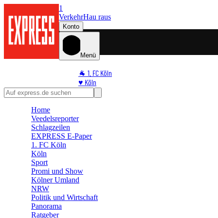
1
Verkehr
Hau raus
Konto
Menü
🐐 1. FC Köln
♥️ Köln
⭐ Promi
🏆 Sport
Home
🛒 Shoppingwelt
Veedelsreporter
🧩 Spiele
Schlagzeilen
EXPRESS E-Paper
1. FC Köln
Köln
Sport
Promi und Show
Kölner Umland
NRW
Politik und Wirtschaft
Panorama
Ratgeber