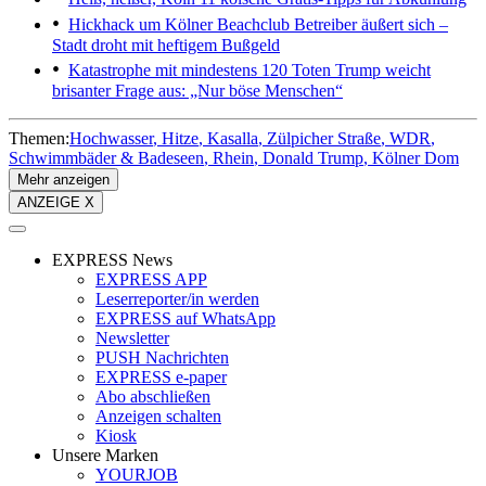
Hickhack um Kölner Beachclub
Betreiber äußert sich –
Stadt droht mit heftigem Bußgeld
Katastrophe mit mindestens 120 Toten
Trump weicht
brisanter Frage aus: „Nur böse Menschen“
Themen:
Hochwasser
Hitze
Kasalla
Zülpicher Straße
WDR
Schwimmbäder & Badeseen
Rhein
Donald Trump
Kölner Dom
Mehr anzeigen
ANZEIGE X
EXPRESS News
EXPRESS APP
Leserreporter/in werden
EXPRESS auf WhatsApp
Newsletter
PUSH Nachrichten
EXPRESS e-paper
Abo abschließen
Anzeigen schalten
Kiosk
Unsere Marken
YOURJOB