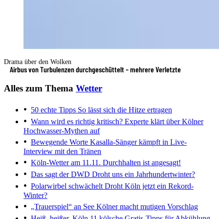
Drama über den Wolken
Airbus von Turbulenzen durchgeschüttelt – mehrere Verletzte
Alles zum Thema
Wetter
50 echte Tipps
So lässt sich die Hitze ertragen
Wann wird es richtig kritisch?
Experte klärt über Kölner
Hochwasser-Mythen auf
Bewegende Worte
Kasalla-Sänger kämpft in Live-
Interview mit den Tränen
Köln-Wetter am 11.11.
Durchhalten ist angesagt!
Das sagt der DWD
Droht uns ein Jahrhundertwinter?
Polarwirbel schwächelt
Droht Köln jetzt ein Rekord-
Winter?
„Trauerspiel“ an See
Kölner macht mutigen Vorschlag
Heiß, heißer, Köln
11 kölsche Gratis-Tipps für Abkühlung