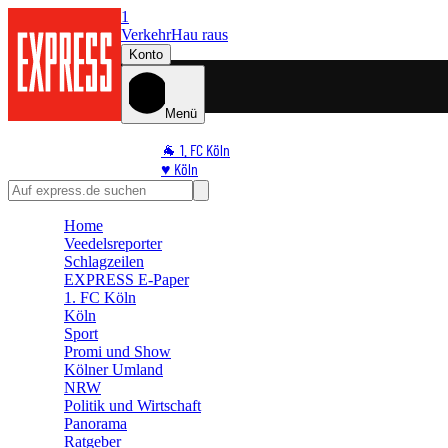
1
Verkehr
Hau raus
Konto
Menü
🐐 1. FC Köln
♥️ Köln
⭐ Promi
🏆 Sport
Home
🛒 Shoppingwelt
Veedelsreporter
🧩 Spiele
Schlagzeilen
EXPRESS E-Paper
1. FC Köln
Köln
Sport
Promi und Show
Kölner Umland
NRW
Politik und Wirtschaft
Panorama
Ratgeber