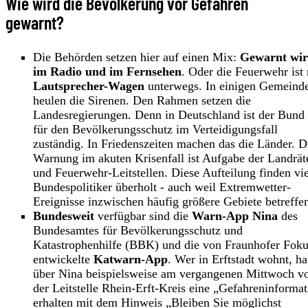
Wie wird die Bevölkerung vor Gefahren
gewarnt?
Die Behörden setzen hier auf einen Mix:
Gewarnt wi
im Radio und im Fernsehen
. Oder die Feuerwehr ist 
Lautsprecher-Wagen
unterwegs. In einigen Gemeind
heulen die Sirenen. Den Rahmen setzen die
Landesregierungen. Denn in Deutschland ist der Bund
für den Bevölkerungsschutz im Verteidigungsfall
zuständig. In Friedenszeiten machen das die Länder. D
Warnung im akuten Krisenfall ist Aufgabe der Landrät
und Feuerwehr-Leitstellen. Diese Aufteilung finden vi
Bundespolitiker überholt - auch weil Extremwetter-
Ereignisse inzwischen häufig größere Gebiete betreffe
Bundesweit
verfügbar sind die
Warn-App Nina
des
Bundesamtes für Bevölkerungsschutz und
Katastrophenhilfe (BBK) und die von Fraunhofer Fok
entwickelte
Katwarn-App
. Wer in Erftstadt wohnt, ha
über Nina beispielsweise am vergangenen Mittwoch v
der Leitstelle Rhein-Erft-Kreis eine „Gefahreninforma
erhalten mit dem Hinweis „Bleiben Sie möglichst