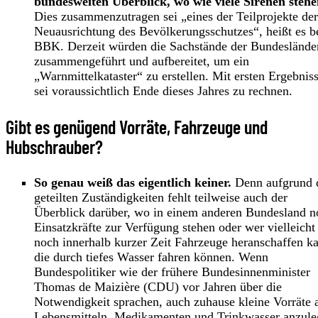
bundesweiten Überblick, wo wie viele Sirenen stehe
Dies zusammenzutragen sei „eines der Teilprojekte der
Neuausrichtung des Bevölkerungsschutzes“, heißt es 
BBK. Derzeit würden die Sachstände der Bundeslände
zusammengeführt und aufbereitet, um ein
„Warnmittelkataster“ zu erstellen. Mit ersten Ergebnis
sei voraussichtlich Ende dieses Jahres zu rechnen.
Gibt es genügend Vorräte, Fahrzeuge und
Hubschrauber?
So genau weiß das eigentlich keiner.
Denn aufgrund 
geteilten Zuständigkeiten fehlt teilweise auch der
Überblick darüber, wo in einem anderen Bundesland n
Einsatzkräfte zur Verfügung stehen oder wer vielleicht
noch innerhalb kurzer Zeit Fahrzeuge heranschaffen k
die durch tiefes Wasser fahren können. Wenn
Bundespolitiker wie der frühere Bundesinnenminister
Thomas de Maizière (CDU) vor Jahren über die
Notwendigkeit sprachen, auch zuhause kleine Vorräte 
Lebensmitteln, Medikamenten und Trinkwasser anzule