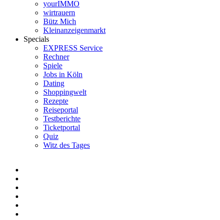
yourIMMO
wirtrauern
Bütz Mich
Kleinanzeigenmarkt
Specials
EXPRESS Service
Rechner
Spiele
Jobs in Köln
Dating
Shoppingwelt
Rezepte
Reiseportal
Testberichte
Ticketportal
Quiz
Witz des Tages