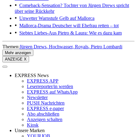
Comeback-Sensation?
Tochter von Jürgen Drews spricht
über seine Rückkehr
Unwetter
Warnstufe Gelb auf Mallorca
Mallorca-Drama
Deutscher will Ehefrau retten – tot
Siebtes Liebes-Aus
Pietro & Laura: Wie es dazu kam
Themen:
Jürgen Drews
Hochwasser
Royals
Pietro Lombardi
Mehr anzeigen
ANZEIGE X
EXPRESS News
EXPRESS APP
Leserreporter/in werden
EXPRESS auf WhatsApp
Newsletter
PUSH Nachrichten
EXPRESS e-paper
Abo abschließen
Anzeigen schalten
Kiosk
Unsere Marken
YOURJOB