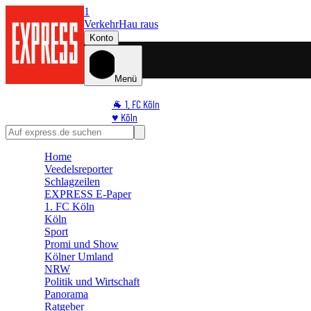
1
Verkehr
Hau raus
Konto
Menü
🐐 1. FC Köln
♥️ Köln
⭐ Promi
🏆 Sport
Home
🛒 Shoppingwelt
Veedelsreporter
🧩 Spiele
Schlagzeilen
EXPRESS E-Paper
1. FC Köln
Köln
Sport
Promi und Show
Kölner Umland
NRW
Politik und Wirtschaft
Panorama
Ratgeber