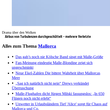
Drama über den Wolken
Airbus von Turbulenzen durchgeschüttelt – mehrere Verletzte
Alles zum Thema
Mallorca
Das gab’s noch nie
Kölsche Band singt mit Malle-Größe
Fan-Meinung eindeutig
Malle-Blondine zeigt sich
ungeschminkt
Neue Ekel-Zahlen
Die bittere Wahrheit über Mallorcas
Meer
„Sag ich natürlich nicht nein“
Drews verkündet
Überraschung
Malle-Flughafen dicht
Jürgen Milski fassungslos: „In 650
Flügen noch nicht erlebt“
Unwetter in Urlaubsländern
Tief 'Alice' sorgt für Chaos auf
Mallorca und Co.