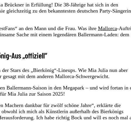
ia Brückner in Erfüllung! Die 38-Jährige hat sich in den
 sie gleichzeitig zu den bekanntesten deutschen Party-Sängeri
„BestFans“ an den Mann und die Frau. Was ihre
Mallorca
-Auftri
emeinsame Sache mit einem legendären Ballermann-Laden: dem
nig-Aus „offiziell“
em der Stars des „Bierkönig“-Lineups. Wie Mia Julia nun aber
uer gesagt mit dem anderen Mallorca-Schwergewicht.
neuen Ballermann-Saison in den Megapark – und wird fortan in
für Mia Julia zur Saison 2025!
n Machern dankbar für zwölf schöne Jahre“, erklärte die
n, obwohl ich mich als Künstlerin außerhalb des Bierkönigs
Herausforderung. Ich habe richtig Bock und will es noch mal 