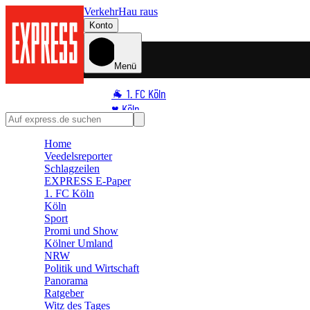
Verkehr
Hau raus
Konto
Menü
🐐 1. FC Köln
♥️ Köln
⭐ Promi
Home
🏆 Sport
Veedelsreporter
🛒 Shoppingwelt
Schlagzeilen
🧩 Spiele
EXPRESS E-Paper
1. FC Köln
Köln
Sport
Promi und Show
Kölner Umland
NRW
Politik und Wirtschaft
Panorama
Ratgeber
Witz des Tages