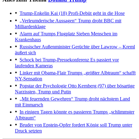
Trump-Enkelin Kai (18)
Profi-Debüt geht in die Hose
„Verleumderische Aussagen“
Trump droht BBC mit
Milliardenklage
Alarm auf Trumps Flugplatz
Sieben Menschen im
Krankenhaus
Russischer Außenminister
Gerüchte über Lawrow – Kreml
äußert sich
Schock bei Trump-Pressekonferenz
Es passiert vor
laufenden Kameras
Linker mit Obama-Flair
Trumps „größter Albtraum“ schafft
NY-Sensation
Popstar der Psychologie
Otto Kernberg (97) über bösartige
Narzissten, Trump und Putin
„Mit feuernden Gewehren“
Trump droht nächstem Land
mit Einmarsch
In einigen Tagen könnte es passieren
Trumps „schlimmster
Albtraum“
Bruder von Epstein-Opfer fordert
König soll Trump unter
Druck setzten