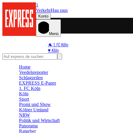
1
Verkehr
Hau raus
Konto
Menü
🐐 1. FC Köln
♥️ Köln
⭐ Promi
🏆 Sport
Home
🛒 Shoppingwelt
Veedelsreporter
🧩 Spiele
Schlagzeilen
EXPRESS E-Paper
1. FC Köln
Köln
Sport
Promi und Show
Kölner Umland
NRW
Politik und Wirtschaft
Panorama
Ratgeber