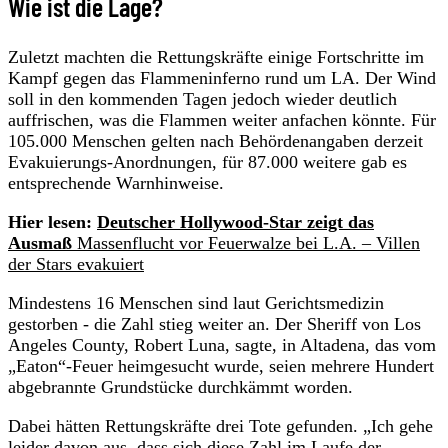
Wie ist die Lage?
Zuletzt machten die Rettungskräfte einige Fortschritte im
Kampf gegen das Flammeninferno rund um LA. Der Wind
soll in den kommenden Tagen jedoch wieder deutlich
auffrischen, was die Flammen weiter anfachen könnte. Für
105.000 Menschen gelten nach Behördenangaben derzeit
Evakuierungs-Anordnungen, für 87.000 weitere gab es
entsprechende Warnhinweise.
Hier lesen:
Deutscher Hollywood-Star zeigt das
Ausmaß
Massenflucht vor Feuerwalze bei L.A. – Villen
der Stars evakuiert
Mindestens 16 Menschen sind laut Gerichtsmedizin
gestorben - die Zahl stieg weiter an. Der Sheriff von Los
Angeles County, Robert Luna, sagte, in Altadena, das vom
„Eaton“-Feuer heimgesucht wurde, seien mehrere Hundert
abgebrannte Grundstücke durchkämmt worden.
Dabei hätten Rettungskräfte drei Tote gefunden. „Ich gehe
leider davon aus, dass sich diese Zahl im Laufe der