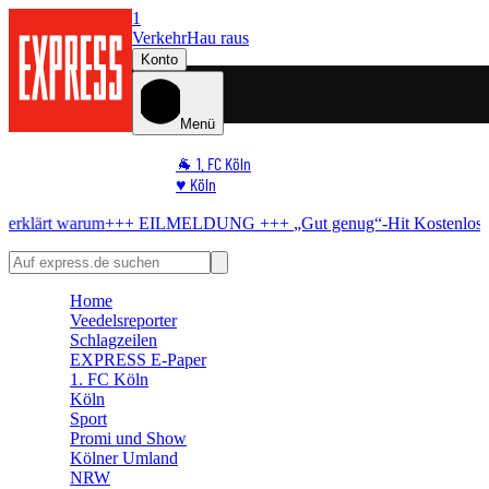
1
Verkehr
Hau raus
Konto
Menü
🐐 1. FC Köln
♥️ Köln
⭐ Promi
+++ EILMELDUNG +++
„Gut genug“-Hit
Kostenlos-Konzert in Köl
🏆 Sport
🛒 Shoppingwelt
🧩 Spiele
Home
Veedelsreporter
Schlagzeilen
EXPRESS E-Paper
1. FC Köln
Köln
Sport
Promi und Show
Kölner Umland
NRW