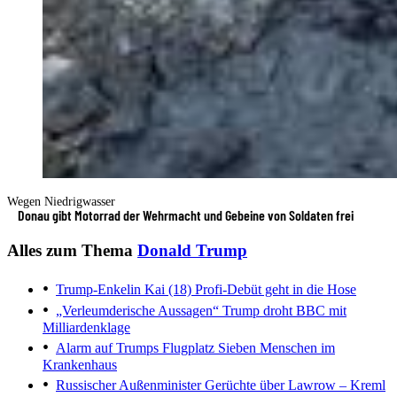
Wegen Niedrigwasser
Donau gibt Motorrad der Wehrmacht und Gebeine von Soldaten frei
Alles zum Thema
Donald Trump
Trump-Enkelin Kai (18)
Profi-Debüt geht in die Hose
„Verleumderische Aussagen“
Trump droht BBC mit
Milliardenklage
Alarm auf Trumps Flugplatz
Sieben Menschen im
Krankenhaus
Russischer Außenminister
Gerüchte über Lawrow – Kreml