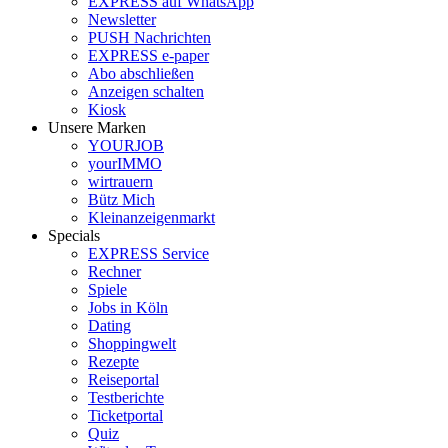
EXPRESS auf WhatsApp
Newsletter
PUSH Nachrichten
EXPRESS e-paper
Abo abschließen
Anzeigen schalten
Kiosk
Unsere Marken
YOURJOB
yourIMMO
wirtrauern
Bütz Mich
Kleinanzeigenmarkt
Specials
EXPRESS Service
Rechner
Spiele
Jobs in Köln
Dating
Shoppingwelt
Rezepte
Reiseportal
Testberichte
Ticketportal
Quiz