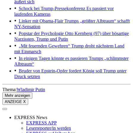
äußert sich
Schock bei Trump-Pressekonferenz
Es passiert vor
laufenden Kameras
Linker mit Obama-Flair
Trumps „größter Albtraum“ schafft
NY-Sensation
Popstar der Psychologie
Otto Kernberg (97) über bösartige
Narzissten, Trump und Putin
„Mit feuernden Gewehren“
Trump droht nächstem Land
mit Einmarsch
In einigen Tagen könnte es passieren
Trumps „schlimmster
Albtraum“
Bruder von Epstein-Opfer fordert
König soll Trump unter
Druck setzten
Thema:
Wladimir Putin
Mehr anzeigen
ANZEIGE X
EXPRESS News
EXPRESS APP
Leserreporter/in werden