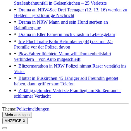
Straßenbahnunfall in Gelsenkirchen – 25 Verletzte
Drama an NRW-See
Drei Teenager (12, 13, 16) werden zu
Helden – jetzt traurige Nachricht
Drama in NRW
Mann und sein Hund sterben an
Bahnübergang
Drama in Eller
Fahrerin nach Crash in Lebensgefahr
Irre Flucht nahe Köln
Betrunkener (44) rast mit 2,5
Promille vor der Polizei davon
Pkw-Fahrer flüchtete
Mann will Trunkenheitsfahrt
verhindern – von Auto mitgeschleift
Blitzermarathon in NRW
Polizei nimmt Raser verstärkt ins
Visier
Bluttat in Euskirchen
45-Jähriger soll Freundin getötet
haben, dann griff er zum Telefon
Zufällig gefunden
Verletzte Frau liegt am Straßenrand –
schlimmer Verdacht
Thema:
Polizeimeldungen
Mehr anzeigen
ANZEIGE X