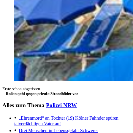
Erste schon abgerissen
Italien geht gegen private Strandbäder vor
Alles zum Thema
Polizei NRW
„Ehrenmord“ an Tochter (19)
Kölner Fahnder spüren
tatverdächtigen Vater auf
Drei Menschen in Lebensgefahr
Schwerer