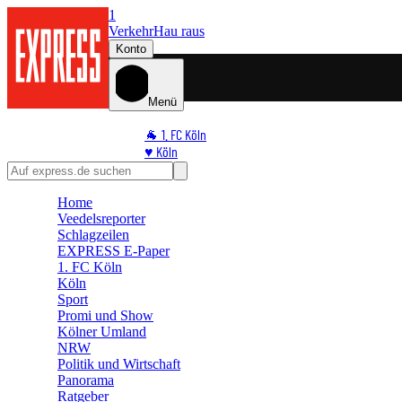
1
Verkehr
Hau raus
Konto
Menü
🐐 1. FC Köln
♥️ Köln
⭐ Promi
🏆 Sport
Home
🛒 Shoppingwelt
Veedelsreporter
🧩 Spiele
Schlagzeilen
EXPRESS E-Paper
1. FC Köln
Köln
Sport
Promi und Show
Kölner Umland
NRW
Politik und Wirtschaft
Panorama
Ratgeber