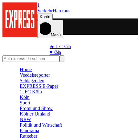
1
Verkehr
Hau raus
Konto
Menü
🐐 1. FC Köln
♥️ Köln
⭐ Promi
🏆 Sport
Home
🛒 Shoppingwelt
Veedelsreporter
🧩 Spiele
Schlagzeilen
EXPRESS E-Paper
1. FC Köln
Köln
Sport
Promi und Show
Kölner Umland
NRW
Politik und Wirtschaft
Panorama
Ratgeber