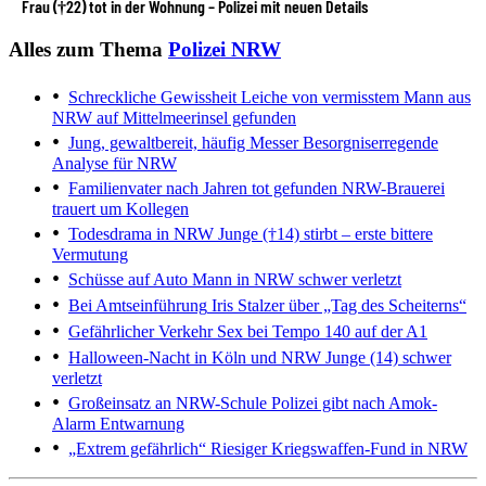
Frau (†22) tot in der Wohnung – Polizei mit neuen Details
Alles zum Thema
Polizei NRW
Schreckliche Gewissheit
Leiche von vermisstem Mann aus
NRW auf Mittelmeerinsel gefunden
Jung, gewaltbereit, häufig Messer
Besorgniserregende
Analyse für NRW
Familienvater nach Jahren tot gefunden
NRW-Brauerei
trauert um Kollegen
Todesdrama in NRW
Junge (†14) stirbt – erste bittere
Vermutung
Schüsse auf Auto
Mann in NRW schwer verletzt
Bei Amtseinführung
Iris Stalzer über „Tag des Scheiterns“
Gefährlicher Verkehr
Sex bei Tempo 140 auf der A1
Halloween-Nacht in Köln und NRW
Junge (14) schwer
verletzt
Großeinsatz an NRW-Schule
Polizei gibt nach Amok-
Alarm Entwarnung
„Extrem gefährlich“
Riesiger Kriegswaffen-Fund in NRW