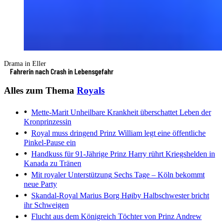
Drama in Eller
Fahrerin nach Crash in Lebensgefahr
Alles zum Thema
Royals
Mette-Marit
Unheilbare Krankheit überschattet Leben der
Kronprinzessin
Royal muss dringend
Prinz William legt eine öffentliche
Pinkel-Pause ein
Handkuss für 91-Jährige
Prinz Harry rührt Kriegshelden in
Kanada zu Tränen
Mit royaler Unterstützung
Sechs Tage – Köln bekommt
neue Party
Skandal-Royal Marius Borg Høiby
Halbschwester bricht
ihr Schweigen
Flucht aus dem Königreich
Töchter von Prinz Andrew