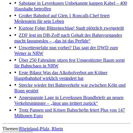
Sabotage in Leverkusen
Unbekannte kappen Kabel – 400
Haushalte betroffen
Großer Bahnhof auf Gleis 1
Roncalli-Chef feiert
Meilenstein für sein Leben
Kuriose Folge
Blitzeinschlag! Stadt plötzlich zweigeteilt
ZDF legt im DB-Zoff nach
Gehalt des Bahnvorstandes
macht fassungslos – „das ist das Perfide“
Unwettergefahr nun vorbei?
Das sagt der DWD zum
Wetter in NRW
Über 250 Fahrgäste sitzen fest
Umgestürzter Baum sorgt
für Bahnchaos in NRW
Erste Bilanz
Was das Alkoholverbot am Kölner
Hauptbahnhof wirklich verändert hat
Strecke wieder frei
Bahnverkehr war zwischen Köln und
Bonn gestört
Angespannte Lage in Leverkusen
Brandbriefe an neuen
Verkehrsminister – „lässt uns irritiert zurück“
Trotz Pannen und Krisen
Bahnchefin feiert Plus von 147
Millionen Euro
Themen:
Rheinland-Pfalz
Rhein