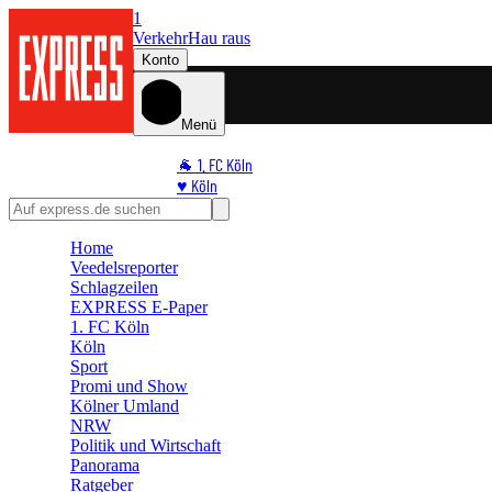
1
Verkehr
Hau raus
Konto
Menü
🐐 1. FC Köln
♥️ Köln
⭐ Promi
🏆 Sport
Home
🛒 Shoppingwelt
Veedelsreporter
🧩 Spiele
Schlagzeilen
EXPRESS E-Paper
1. FC Köln
Köln
Sport
Promi und Show
Kölner Umland
NRW
Politik und Wirtschaft
Panorama
Ratgeber