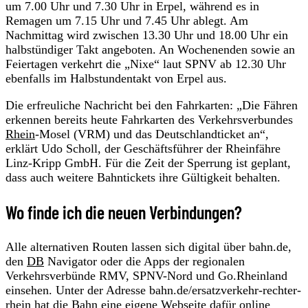
um 7.00 Uhr und 7.30 Uhr in Erpel, während es in
Remagen um 7.15 Uhr und 7.45 Uhr ablegt. Am
Nachmittag wird zwischen 13.30 Uhr und 18.00 Uhr ein
halbstündiger Takt angeboten. An Wochenenden sowie an
Feiertagen verkehrt die „Nixe“ laut SPNV ab 12.30 Uhr
ebenfalls im Halbstundentakt von Erpel aus.
Die erfreuliche Nachricht bei den Fahrkarten: „Die Fähren
erkennen bereits heute Fahrkarten des Verkehrsverbundes
Rhein
-Mosel (VRM) und das Deutschlandticket an“,
erklärt Udo Scholl, der Geschäftsführer der Rheinfähre
Linz-Kripp GmbH. Für die Zeit der Sperrung ist geplant,
dass auch weitere Bahntickets ihre Gültigkeit behalten.
Wo finde ich die neuen Verbindungen?
Alle alternativen Routen lassen sich digital über bahn.de,
den
DB
Navigator oder die Apps der regionalen
Verkehrsverbünde RMV, SPNV-Nord und Go.Rheinland
einsehen. Unter der Adresse bahn.de/ersatzverkehr-rechter-
rhein hat die Bahn eine eigene Webseite dafür online