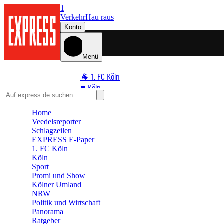
1
Verkehr
Hau raus
Konto
Menü
🐐 1. FC Köln
♥️ Köln
⭐ Promi
Home
🏆 Sport
Veedelsreporter
🛒 Shoppingwelt
Schlagzeilen
🧩 Spiele
EXPRESS E-Paper
1. FC Köln
Köln
Sport
Promi und Show
Kölner Umland
NRW
Politik und Wirtschaft
Panorama
Ratgeber