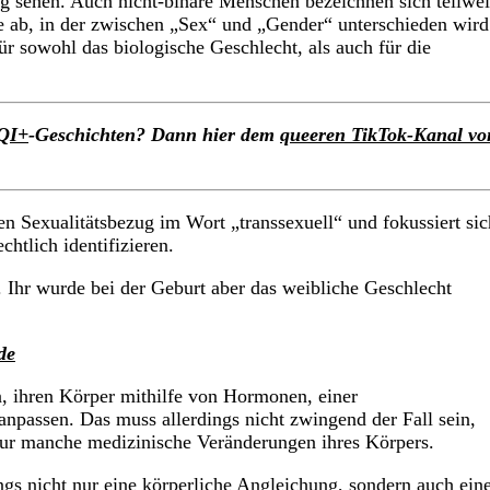
g sehen. Auch nicht-binäre Menschen bezeichnen sich teilwei
he ab, in der zwischen „Sex“ und „Gender“ unterschieden wird
ür sowohl das biologische Geschlecht, als auch für die
QI+
-Geschichten? Dann hier dem
queeren TikTok-Kanal vo
den Sexualitätsbezug im Wort „transsexuell“ und fokussiert sic
chtlich identifizieren.
. Ihr wurde bei der Geburt aber das weibliche Geschlecht
de
n, ihren Körper mithilfe von Hormonen, einer
anpassen. Das muss allerdings nicht zwingend der Fall sein,
nur manche medizinische Veränderungen ihres Körpers.
ngs nicht nur eine körperliche Angleichung, sondern auch ein