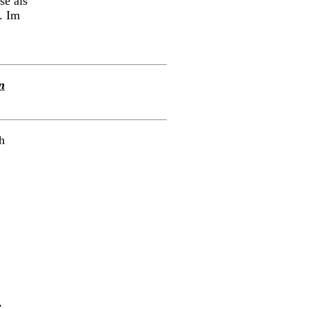
se als
. Im
n
h
e