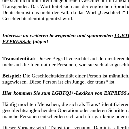
die sich nicht mit ihrem angeborenen Geschlecht im Einklan
Transgender. Das Wort leitet sich aus der englischen Sprac
Deutschen ist das nicht der Fall, da das Wort „Geschlecht“ f
Geschlechtsidentität genutzt wird.
Interesse an weiteren bewegenden und spannenden
LGBT
EXPRESS.de
folgen!
Transidentität:
Dieser Begriff verzichtet auf den irritieren
mehr auf die Identität der Personen, wie sie sich also geschle
Beispiel:
Die Geschlechtsidentität einer Person ist männlich
zugewiesen. Diese Person ist ein Junge, der trans* ist.
Hier kommen Sie zum LGBTQI+-Lexikon von EXPRESS.
Häufig möchten Menschen, die sich als Trans* identifiziere
geschlechtsangleichenden Operation oder anderen Schritten 
manche Personen entscheiden sich auch für gar keine oder 
Dieser Vorgang wird „Transition“ genannt. Damit ist allerdi