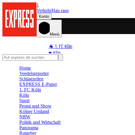
1
Verkehr
Hau raus
Konto
Menü
🐐 1. FC Köln
♥️ Köln
⭐ Promi
Home
🏆 Sport
Veedelsreporter
🛒 Shoppingwelt
Schlagzeilen
🧩 Spiele
EXPRESS E-Paper
1. FC Köln
Köln
Sport
Promi und Show
Kölner Umland
NRW
Politik und Wirtschaft
Panorama
Ratgeber