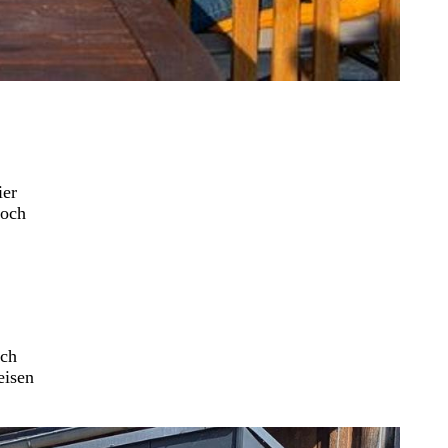
ier
Koch
ach
eisen