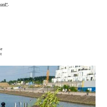
Bord“
.
ie
t