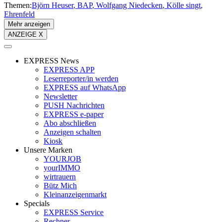
Themen:
Björn Heuser
BAP
Wolfgang Niedecken
Kölle singt
Ehrenfeld
Mehr anzeigen
ANZEIGE X
EXPRESS News
EXPRESS APP
Leserreporter/in werden
EXPRESS auf WhatsApp
Newsletter
PUSH Nachrichten
EXPRESS e-paper
Abo abschließen
Anzeigen schalten
Kiosk
Unsere Marken
YOURJOB
yourIMMO
wirtrauern
Bütz Mich
Kleinanzeigenmarkt
Specials
EXPRESS Service
Rechner