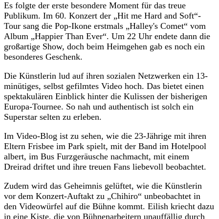
Es folgte der erste besondere Moment für das treue
Publikum. Im 60. Konzert der „Hit me Hard and Soft“-
Tour sang die Pop-Ikone erstmals „Halley's Comet“ vom
Album „Happier Than Ever“. Um 22 Uhr endete dann die
großartige Show, doch beim Heimgehen gab es noch ein
besonderes Geschenk.
Die Künstlerin lud auf ihren sozialen Netzwerken ein 13-
minütiges, selbst gefilmtes Video hoch. Das bietet einen
spektakulären Einblick hinter die Kulissen der bisherigen
Europa-Tournee. So nah und authentisch ist solch ein
Superstar selten zu erleben.
Im Video-Blog ist zu sehen, wie die 23-Jährige mit ihren
Eltern Frisbee im Park spielt, mit der Band im Hotelpool
albert, im Bus Furzgeräusche nachmacht, mit einem
Dreirad driftet und ihre treuen Fans liebevoll beobachtet.
Zudem wird das Geheimnis gelüftet, wie die Künstlerin
vor dem Konzert-Auftakt zu „Chihiro“ unbeobachtet in
den Videowürfel auf die Bühne kommt. Eilish kriecht dazu
in eine Kiste, die von Bühnenarbeitern unauffällig durch