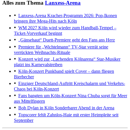
Alles zum Thema
Lanxess-Arena
Lanxess-Arena
Kracher-Programm 2026: Pop-Ikonen
bringen ihre Mega-Hits nach Köln
WM 2027
Köln wird wieder zum Handball-Tempel –
Ticket-Vorverkauf beginnt
„Gänsehaut“
Duett-Premiere geht den Fans ans Herz
Premiere für „Wichtelmann“
TV-Star verrät seine
verrückten Weihnachts-Rituale
Konzert wird zur „Lachenden Kölnarena“
Star-Musiker
platzt ins Karnevalstreiben
Köln-Konzert
Punkband spielt Cover – dann fliegen
Bierbecher
Einziger Deutschland-Auftritt
Kreischalarm und Verkehrs-
Chaos bei Köln-Konzert
Fans bangten um Köln-Konzert
Nina Chuba sorgt für Meer
aus Mittelfingern
Bob Dylan in Köln
Sonderbarer Abend in der Arena
Topscorer fehlt
Zahnlos-Haie mit erster Heimpleite seit
September