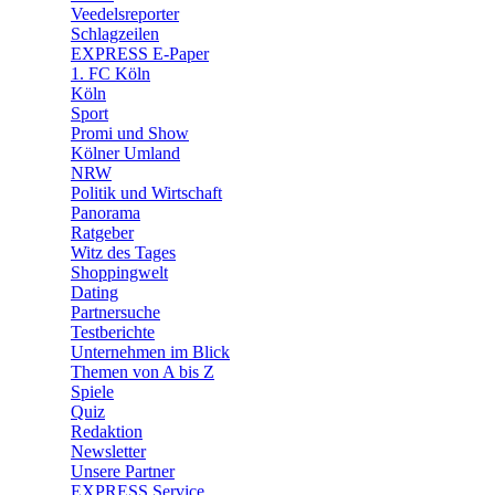
🛒 Shoppingwelt
Veedelsreporter
🧩 Spiele
Schlagzeilen
EXPRESS E-Paper
1. FC Köln
Köln
Sport
Promi und Show
Kölner Umland
NRW
Politik und Wirtschaft
Panorama
Ratgeber
Witz des Tages
Shoppingwelt
Dating
Partnersuche
Testberichte
Unternehmen im Blick
Themen von A bis Z
Spiele
Quiz
Redaktion
Newsletter
Unsere Partner
EXPRESS Service