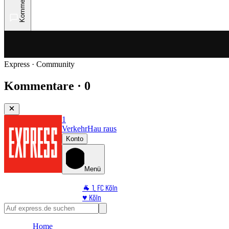
Kommentare
Express · Community
Kommentare · 0
1
Verkehr
Hau raus
Konto
Menü
🐐 1. FC Köln
♥️ Köln
⭐ Promi
🏆 Sport
Home