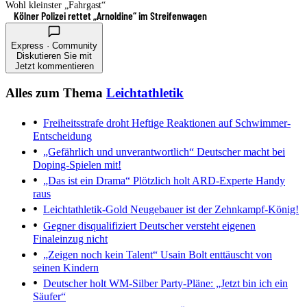
Wohl kleinster „Fahrgast“
Kölner Polizei rettet „Arnoldine“ im Streifenwagen
Express · Community
Diskutieren Sie mit
Jetzt kommentieren
Alles zum Thema
Leichtathletik
Freiheitsstrafe droht
Heftige Reaktionen auf Schwimmer-
Entscheidung
„Gefährlich und unverantwortlich“
Deutscher macht bei
Doping-Spielen mit!
„Das ist ein Drama“
Plötzlich holt ARD-Experte Handy
raus
Leichtathletik-Gold
Neugebauer ist der Zehnkampf-König!
Gegner disqualifiziert
Deutscher versteht eigenen
Finaleinzug nicht
„Zeigen noch kein Talent“
Usain Bolt enttäuscht von
seinen Kindern
Deutscher holt WM-Silber
Party-Pläne: „Jetzt bin ich ein
Säufer“