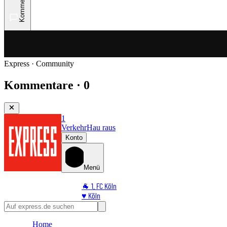
Kommentare
Express · Community
Kommentare · 0
1
Verkehr
Hau raus
Konto
Menü
🐐 1. FC Köln
♥️ Köln
⭐ Promi
🏆 Sport
Home