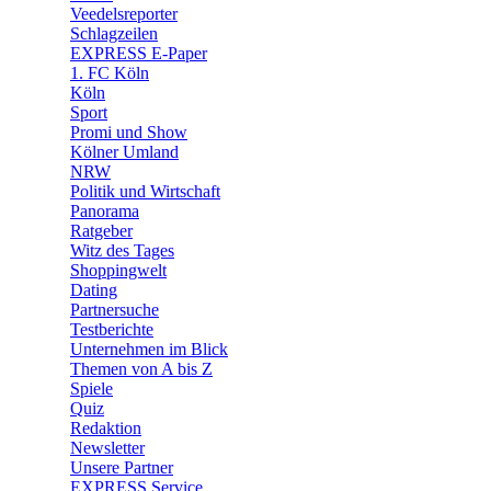
🛒 Shoppingwelt
Veedelsreporter
🧩 Spiele
Schlagzeilen
EXPRESS E-Paper
1. FC Köln
Köln
Sport
Promi und Show
Kölner Umland
NRW
Politik und Wirtschaft
Panorama
Ratgeber
Witz des Tages
Shoppingwelt
Dating
Partnersuche
Testberichte
Unternehmen im Blick
Themen von A bis Z
Spiele
Quiz
Redaktion
Newsletter
Unsere Partner
EXPRESS Service