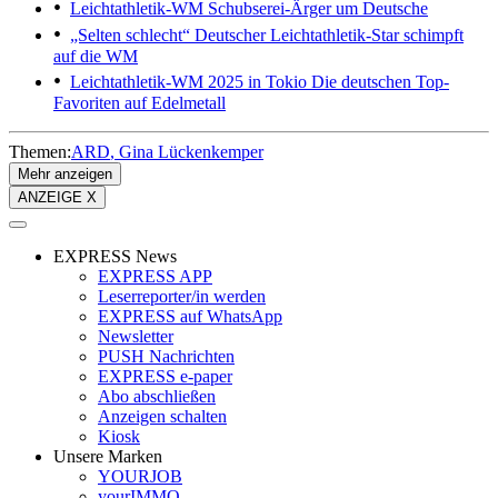
Leichtathletik-WM
Schubserei-Ärger um Deutsche
„Selten schlecht“
Deutscher Leichtathletik-Star schimpft
auf die WM
Leichtathletik-WM 2025 in Tokio
Die deutschen Top-
Favoriten auf Edelmetall
Themen:
ARD
Gina Lückenkemper
Mehr anzeigen
ANZEIGE X
EXPRESS News
EXPRESS APP
Leserreporter/in werden
EXPRESS auf WhatsApp
Newsletter
PUSH Nachrichten
EXPRESS e-paper
Abo abschließen
Anzeigen schalten
Kiosk
Unsere Marken
YOURJOB
yourIMMO