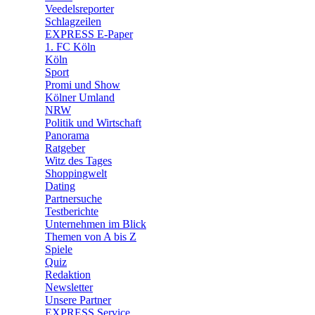
🛒 Shoppingwelt
Veedelsreporter
🧩 Spiele
Schlagzeilen
EXPRESS E-Paper
1. FC Köln
Köln
Sport
Promi und Show
Kölner Umland
NRW
Politik und Wirtschaft
Panorama
Ratgeber
Witz des Tages
Shoppingwelt
Dating
Partnersuche
Testberichte
Unternehmen im Blick
Themen von A bis Z
Spiele
Quiz
Redaktion
Newsletter
Unsere Partner
EXPRESS Service