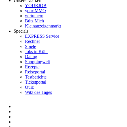
Unsere Marken
YOURJOB
yourIMMO
wirtrauern
Bütz Mich
Kleinanzeigenmarkt
Specials
EXPRESS Service
Rechner
Spiele
Jobs in Köln
Dating
Shoppingwelt
Rezepte
Reiseportal
Testberichte
Ticketportal
Quiz
Witz des Tages