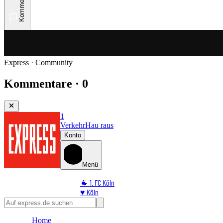
Kommentare
Express · Community
Kommentare · 0
1
Verkehr
Hau raus
Konto
Menü
🐐 1. FC Köln
♥️ Köln
⭐ Promi
🏆 Sport
Home