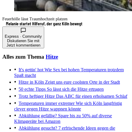
Feuerhölle lässt Traumhochzeit platzen
Melanie startet Hilferuf, der ganz Köln bewegt
Express · Community
Diskutieren Sie mit
Jetzt kommentieren
Alles zum Thema
Hitze
It's gettin' hot
Wie Sex bei hohen Temperaturen trotzdem
Spaß macht
Hitze in Köln
Zeigt uns eure coolsten Orte in der Stadt
50 echte Tipps
So lässt sich die Hitze ertragen
Trotz heftiger Hitze
Das ABC für einen erholsamen Schlaf
Temperaturen immer extremer
Wie sich Köln langfristig
clever gegen Hitze wappnen könnte
Abkühlung gefällig?
Spare bis zu 50% auf diverse
Klimageräte bei Amazon
Abkühlung gesucht?
7 erfrischende Ideen gegen die