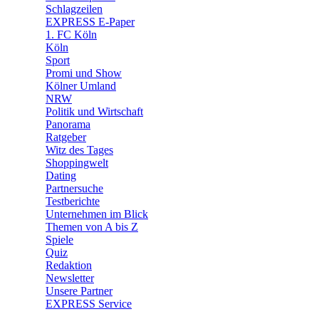
🛒 Shoppingwelt
Schlagzeilen
🧩 Spiele
EXPRESS E-Paper
1. FC Köln
Köln
Sport
Promi und Show
Kölner Umland
NRW
Politik und Wirtschaft
Panorama
Ratgeber
Witz des Tages
Shoppingwelt
Dating
Partnersuche
Testberichte
Unternehmen im Blick
Themen von A bis Z
Spiele
Quiz
Redaktion
Newsletter
Unsere Partner
EXPRESS Service