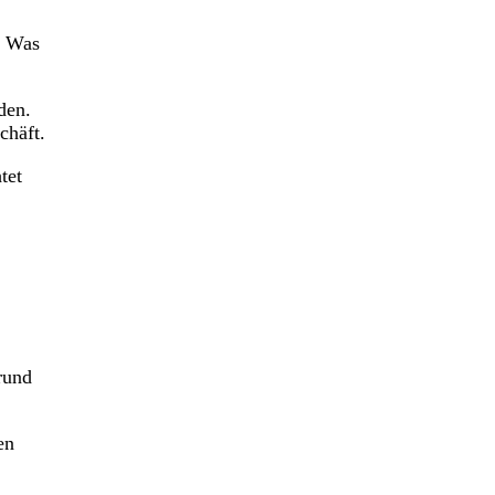
. Was
den.
chäft.
tet
rund
en