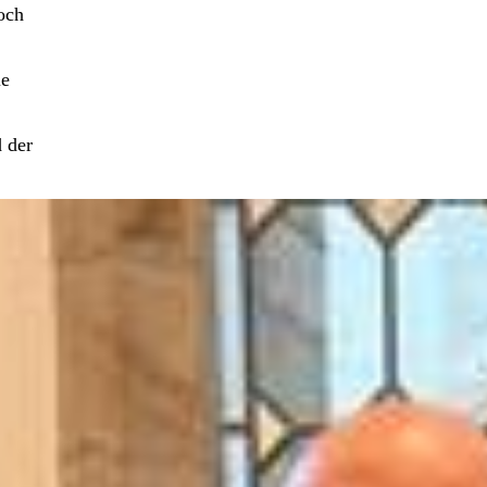
och
ie
 der