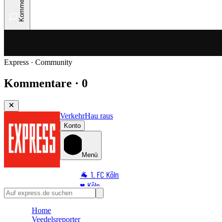
Kommentare
Express · Community
Kommentare · 0
Verkehr
Hau raus
Konto
Menü
🐐 1. FC Köln
♥️ Köln
⭐ Promi
Home
🏆 Sport
Veedelsreporter