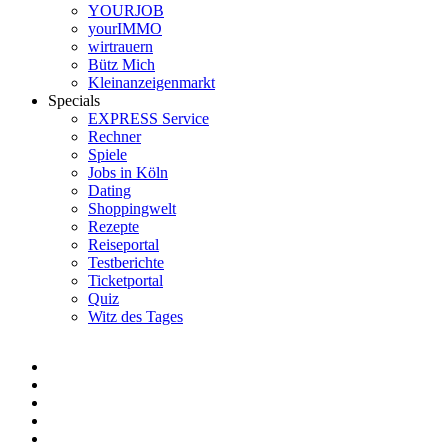
YOURJOB
yourIMMO
wirtrauern
Bütz Mich
Kleinanzeigenmarkt
Specials
EXPRESS Service
Rechner
Spiele
Jobs in Köln
Dating
Shoppingwelt
Rezepte
Reiseportal
Testberichte
Ticketportal
Quiz
Witz des Tages