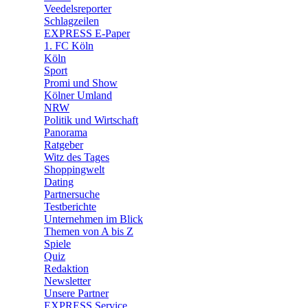
🛒 Shoppingwelt
Veedelsreporter
🧩 Spiele
Schlagzeilen
EXPRESS E-Paper
1. FC Köln
Köln
Sport
Promi und Show
Kölner Umland
NRW
Politik und Wirtschaft
Panorama
Ratgeber
Witz des Tages
Shoppingwelt
Dating
Partnersuche
Testberichte
Unternehmen im Blick
Themen von A bis Z
Spiele
Quiz
Redaktion
Newsletter
Unsere Partner
EXPRESS Service