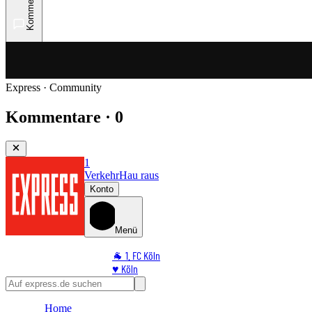
Kommentare
Express · Community
Kommentare · 0
1
Verkehr
Hau raus
Konto
Menü
🐐 1. FC Köln
♥️ Köln
⭐ Promi
🏆 Sport
Home