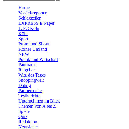
🛒 Shoppingwelt
Home
🧩 Spiele
Veedelsreporter
Schlagzeilen
EXPRESS E-Paper
1. FC Köln
Köln
Sport
Promi und Show
Kölner Umland
NRW
Politik und Wirtschaft
Panorama
Ratgeber
Witz des Tages
Shoppingwelt
Dating
Partnersuche
Testberichte
Unternehmen im Blick
Themen von A bis Z
Spiele
Quiz
Redaktion
Newsletter