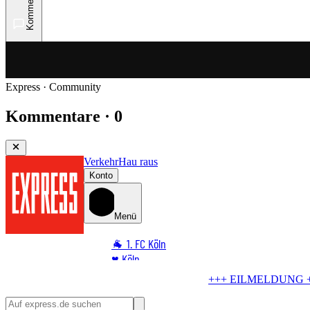
Kommentare
Express · Community
Kommentare · 0
Verkehr
Hau raus
Konto
Menü
🐐 1. FC Köln
♥️ Köln
⭐ Promi
ndgänger in Köln
Bombe im Rhein! Seilbahn stellt Betrieb ein
🏆 Sport