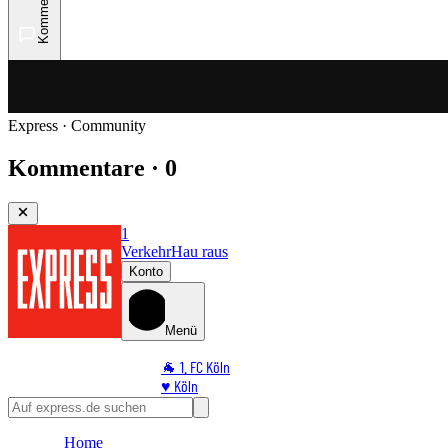
Kommentare
Express · Community
Kommentare · 0
1
Verkehr
Hau raus
Konto
Menü
🐐 1. FC Köln
♥️ Köln
⭐ Promi
🏆 Sport
Home