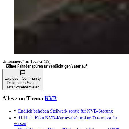
„Ehrenmord“ an Tochter (19)
Kölner Fahnder spüren tatverdächtigen Vater auf
Express · Community
Diskutieren Sie mit
Jetzt kommentieren
Alles zum Thema
KVB
Endlich behoben
Stellwerk sorgte für KVB-Störung
11.11. in Köln
KVB-Karnevalsfahrplan: Das müsst ihr
wissen