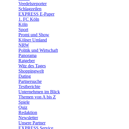
🛒 Shoppingwelt
Veedelsreporter
🧩 Spiele
Schlagzeilen
EXPRESS E-Paper
1. FC Köln
Köln
Sport
Promi und Show
Kölner Umland
NRW
Politik und Wirtschaft
Panorama
Ratgeber
Witz des Tages
Shoppingwelt
Dating
Partnersuche
Testberichte
Unternehmen im Blick
Themen von A bis Z
Spiele
Quiz
Redaktion
Newsletter
Unsere Partner
EXPRESS Service