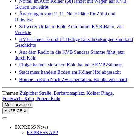
Notfall im Auto
Kölner (58) landet mit Wagen auf KVB-
Gleisen und stirbt
Änderungen zum 11.11.
Neue Pläne für Zülpi und
Uniwiese
Schwerer Unfall in Köln
Auto rammt KVB-Bahn, vier
Verletzte
KVB-Linien 16 und 17
Heftige Einschränkungen sind bald
Geschichte
Aus dem Radio in die KVB
Sandras Stimme führt jetzt
durch Köln
Einige kennen sie schon
Köln hat neue KVB-Stimme
Stadt muss handeln
Boden am Kölner Hbf abgesackt
Bombe in Köln
Nach Zwischenfällen: Bombe entschärft
Themen:
Zülpicher Straße
Barbarossaplatz
Kölner Ringe
Feuerwehr Köln
Polizei Köln
Mehr anzeigen
ANZEIGE X
EXPRESS News
EXPRESS APP