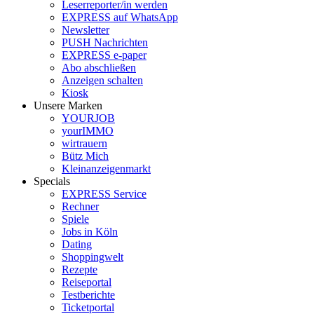
Leserreporter/in werden
EXPRESS auf WhatsApp
Newsletter
PUSH Nachrichten
EXPRESS e-paper
Abo abschließen
Anzeigen schalten
Kiosk
Unsere Marken
YOURJOB
yourIMMO
wirtrauern
Bütz Mich
Kleinanzeigenmarkt
Specials
EXPRESS Service
Rechner
Spiele
Jobs in Köln
Dating
Shoppingwelt
Rezepte
Reiseportal
Testberichte
Ticketportal