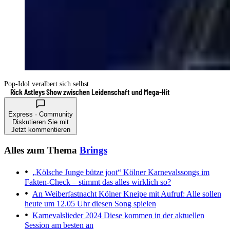
Pop-Idol veralbert sich selbst
Rick Astleys Show zwischen Leidenschaft und Mega-Hit
Express · Community
Diskutieren Sie mit
Jetzt kommentieren
Alles zum Thema
Brings
„Kölsche Junge bütze joot“
Kölner Karnevalssongs im
Fakten-Check – stimmt das alles wirklich so?
An Weiberfastnacht
Kölner Kneipe mit Aufruf: Alle sollen
heute um 12.05 Uhr diesen Song spielen
Karnevalslieder 2024
Diese kommen in der aktuellen
Session am besten an