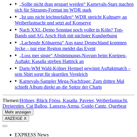
„Sollte nicht dran gespart werden“
Karnevals-Stars machen
sich für Sitzungs-Format im WDR stark
„Ist uns nicht leichtgefallen“
WDR streicht Kultparty an
Weiberfastnacht und setzt auf Konserve
Nach XXL-Demo
Sonntag noch voller in Köln? Top-
Bands und AG Arsch Huh mit nächster Kundgebung
„Lachende Kölnarena“
Aus ganz Deutschland kommen
Jecke – nur eine Region meidet das Event
„Loss mer singe“
Abstimmungs-Novum beim Kneipen-
Auftakt: Kasalla streben Hattrick an
Darts-WM
Wahl-Kölner Hempel gewinnt Auftaktmatch –
sein Shirt sorgt für skurrilen Vergleich
Karnevals-Sampler
Mega-Nachfrage: Zum dritten Mal
schießt Album direkt an die Spitze der Charts
Themen:
Höhner
Bläck Fööss
Kasalla
Paveier
Weiberfastnacht
Dreigestirn
Cat Ballou
Lanxess-Arena
Guido Cantz
Querbeat
Mehr anzeigen
ANZEIGE X
EXPRESS News