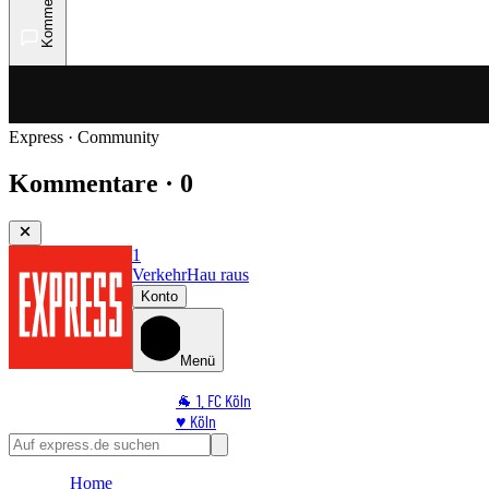
Kommentare
Express · Community
Kommentare · 0
1
Verkehr
Hau raus
Konto
Menü
🐐 1. FC Köln
♥️ Köln
⭐ Promi
🏆 Sport
Home