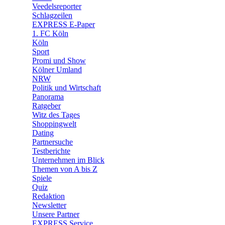
🛒 Shoppingwelt
Veedelsreporter
🧩 Spiele
Schlagzeilen
EXPRESS E-Paper
1. FC Köln
Köln
Sport
Promi und Show
Kölner Umland
NRW
Politik und Wirtschaft
Panorama
Ratgeber
Witz des Tages
Shoppingwelt
Dating
Partnersuche
Testberichte
Unternehmen im Blick
Themen von A bis Z
Spiele
Quiz
Redaktion
Newsletter
Unsere Partner
EXPRESS Service