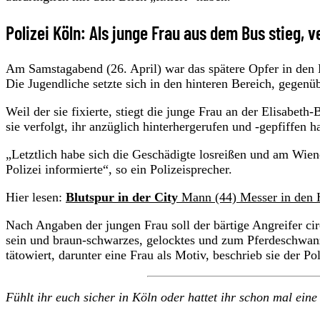
Polizei Köln: Als junge Frau aus dem Bus stieg, v
Am Samstagabend (26. April) war das spätere Opfer in den
Die Jugendliche setzte sich in den hinteren Bereich, gegen
Weil der sie fixierte, stiegt die junge Frau an der Elisabet
sie verfolgt, ihr anzüglich hinterhergerufen und -gepfiffe
„Letztlich habe sich die Geschädigte losreißen und am Wien
Polizei informierte“, so ein Polizeisprecher.
Hier lesen:
Blutspur in der City
Mann (44) Messer in den H
Nach Angaben der jungen Frau soll der bärtige Angreifer circ
sein und braun-schwarzes, gelocktes und zum Pferdeschwan
tätowiert, darunter eine Frau als Motiv, beschrieb sie der Po
Fühlt ihr euch sicher in Köln oder hattet ihr schon mal ei