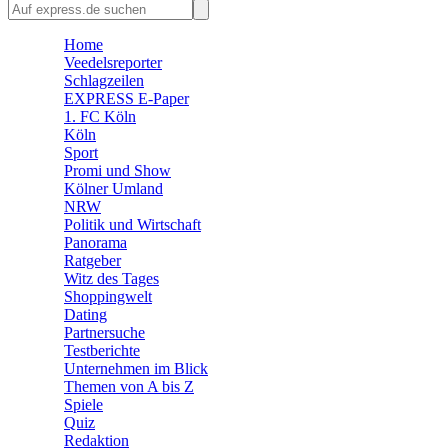
🛒 Shoppingwelt
Home
🧩 Spiele
Veedelsreporter
Schlagzeilen
EXPRESS E-Paper
1. FC Köln
Köln
Sport
Promi und Show
Kölner Umland
NRW
Politik und Wirtschaft
Panorama
Ratgeber
Witz des Tages
Shoppingwelt
Dating
Partnersuche
Testberichte
Unternehmen im Blick
Themen von A bis Z
Spiele
Quiz
Redaktion