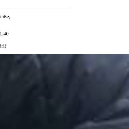
eiße,
1.40
ri)