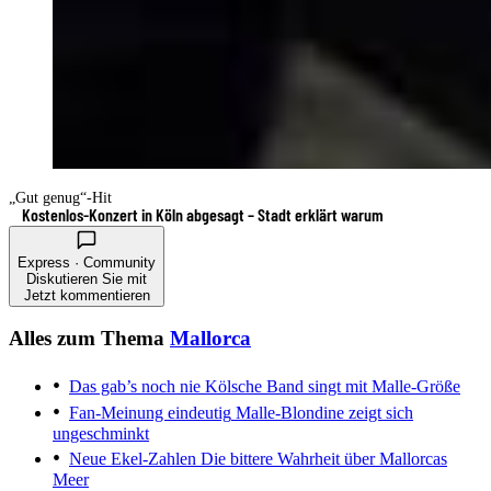
„Gut genug“-Hit
Kostenlos-Konzert in Köln abgesagt – Stadt erklärt warum
Express · Community
Diskutieren Sie mit
Jetzt kommentieren
Alles zum Thema
Mallorca
Das gab’s noch nie
Kölsche Band singt mit Malle-Größe
Fan-Meinung eindeutig
Malle-Blondine zeigt sich
ungeschminkt
Neue Ekel-Zahlen
Die bittere Wahrheit über Mallorcas
Meer