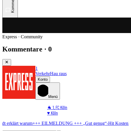
Kommentare
Express · Community
Kommentare · 0
1
Verkehr
Hau raus
Konto
Menü
🐐 1. FC Köln
♥️ Köln
⭐ Promi
+++ EILMELDUNG +++
„Gut genug“-Hit
Kostenlos-Konzert in Köln
🏆 Sport