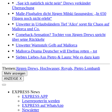
„Sag ich natürlich nicht nein“
Drews verkündet
Überraschung
Malle-Flughafen dicht
Jürgen Milski fassungslos: „In 650
Flügen noch nicht erlebt“
Unwetter in Urlaubsländern
Tief 'Alice' sorgt für Chaos auf
Mallorca und Co.
Comeback-Sensation?
Tochter von Jürgen Drews spricht
über seine Rückkehr
Unwetter
Warnstufe Gelb auf Mallorca
Mallorca-Drama
Deutscher will Ehefrau retten – tot
Siebtes Liebes-Aus
Pietro & Laura: Wie es dazu kam
Themen:
Jürgen Drews
Hochwasser
Royals
Pietro Lombardi
Mehr anzeigen
ANZEIGE X
EXPRESS News
EXPRESS APP
Leserreporter/in werden
EXPRESS auf WhatsApp
Newsletter