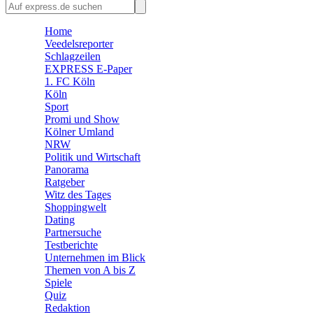
🛒 Shoppingwelt
🧩 Spiele
Home
Veedelsreporter
Schlagzeilen
EXPRESS E-Paper
1. FC Köln
Köln
Sport
Promi und Show
Kölner Umland
NRW
Politik und Wirtschaft
Panorama
Ratgeber
Witz des Tages
Shoppingwelt
Dating
Partnersuche
Testberichte
Unternehmen im Blick
Themen von A bis Z
Spiele
Quiz
Redaktion