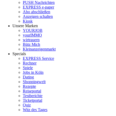
PUSH Nachrichten
EXPRESS e-paper
Abo abschließen
Anzeigen schalten
Kiosk
Unsere Marken
YOURJOB
yourIMMO
wirtrauern
Bütz Mich
Kleinanzeigenmarkt
Specials
EXPRESS Service
Rechner
Spiele
Jobs in Köln
Dating
Shoppingwelt
Rezepte
Reiseportal
Testberichte
Ticketportal
Quiz
Witz des Tages