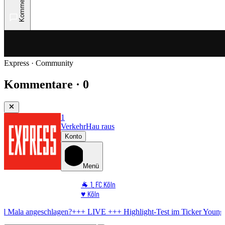
Kommentare
Express · Community
Kommentare · 0
1
Verkehr
Hau raus
Konto
Menü
🐐 1. FC Köln
♥️ Köln
⭐ Promi
schlagen?
+++ LIVE +++
Highlight-Test im Ticker
Youngster bringt FC
🏆 Sport