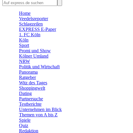
🛒 Shoppingwelt
🧩 Spiele
Home
Veedelsreporter
Schlagzeilen
EXPRESS E-Paper
1. FC Köln
Köln
Sport
Promi und Show
Kölner Umland
NRW
Politik und Wirtschaft
Panorama
Ratgeber
Witz des Tages
Shoppingwelt
Dating
Partnersuche
Testberichte
Unternehmen im Blick
Themen von A bis Z
Spiele
Quiz
Redaktion