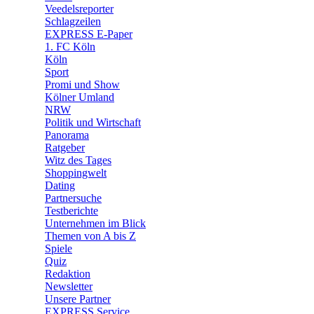
Veedelsreporter
🛒 Shoppingwelt
Schlagzeilen
🧩 Spiele
EXPRESS E-Paper
1. FC Köln
Köln
Sport
Promi und Show
Kölner Umland
NRW
Politik und Wirtschaft
Panorama
Ratgeber
Witz des Tages
Shoppingwelt
Dating
Partnersuche
Testberichte
Unternehmen im Blick
Themen von A bis Z
Spiele
Quiz
Redaktion
Newsletter
Unsere Partner
EXPRESS Service