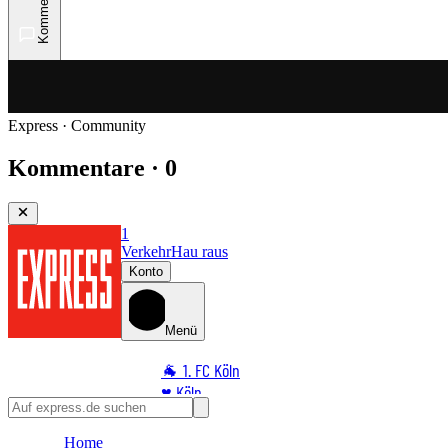
Kommentare
Express · Community
Kommentare · 0
1
Verkehr
Hau raus
Konto
Menü
🐐 1. FC Köln
♥️ Köln
⭐ Promi
Home
🏆 Sport