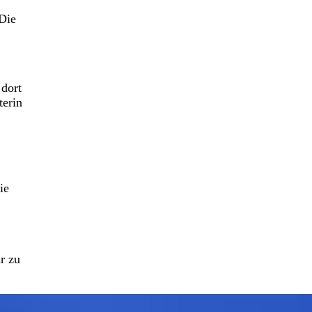
 Die
 dort
erin
ie
r zu