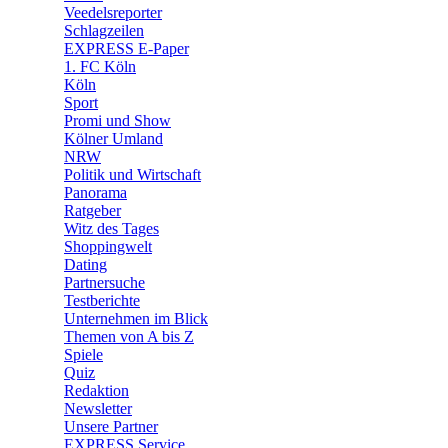
🛒 Shoppingwelt
Veedelsreporter
🧩 Spiele
Schlagzeilen
EXPRESS E-Paper
1. FC Köln
Köln
Sport
Promi und Show
Kölner Umland
NRW
Politik und Wirtschaft
Panorama
Ratgeber
Witz des Tages
Shoppingwelt
Dating
Partnersuche
Testberichte
Unternehmen im Blick
Themen von A bis Z
Spiele
Quiz
Redaktion
Newsletter
Unsere Partner
EXPRESS Service