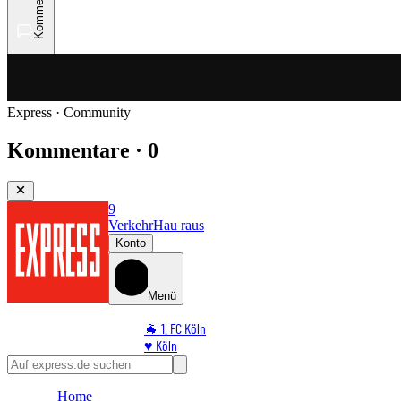
Kommentare
Express · Community
Kommentare · 0
9
Verkehr
Hau raus
Konto
Menü
🐐 1. FC Köln
♥️ Köln
⭐ Promi
🏆 Sport
Home