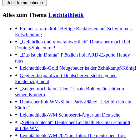
Jetzt kommentieren
Alles zum Thema
Leichtathletik
Freiheitsstrafe droht
Heftige Reaktionen auf Schwimmer-
Entscheidung
„Gefährlich und unverantwortlich“
Deutscher macht bei
Doping-Spielen mit!
„Das ist ein Drama“
Plötzlich holt ARD-Experte Handy
raus
Leichtathletik-Gold
Neugebauer ist der Zehnkampf-König!
Gegner disqualifiziert
Deutscher versteht eigenen
Finaleinzug nicht
„Zeigen noch kein Talent“
Usain Bolt enttäuscht von
seinen Kindern
Deutscher holt WM-Silber
Party-Pläne: „Jetzt bin ich ein
Säufer“
Leichtathletik-WM
Schubserei-Ärger um Deutsche
„Selten schlecht“
Deutscher Leichtathletik-Star schimpft
auf die WM
Leichtathletik-WM 2025 in Tokio
Die deutschen Top-