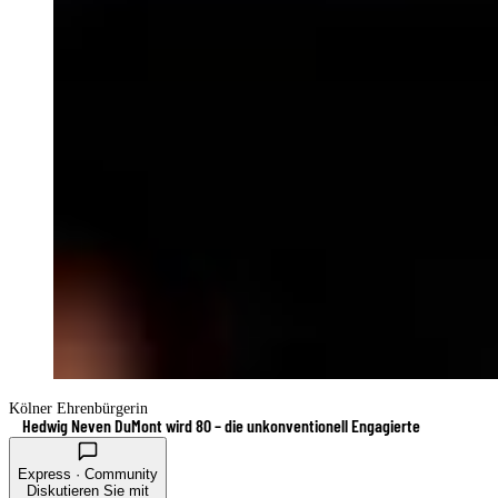
Kölner Ehrenbürgerin
Hedwig Neven DuMont wird 80 – die unkonventionell Engagierte
Express · Community
Diskutieren Sie mit