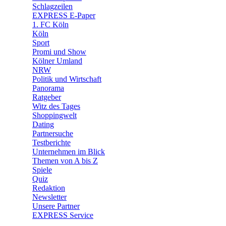
🛒 Shoppingwelt
Schlagzeilen
🧩 Spiele
EXPRESS E-Paper
1. FC Köln
Köln
Sport
Promi und Show
Kölner Umland
NRW
Politik und Wirtschaft
Panorama
Ratgeber
Witz des Tages
Shoppingwelt
Dating
Partnersuche
Testberichte
Unternehmen im Blick
Themen von A bis Z
Spiele
Quiz
Redaktion
Newsletter
Unsere Partner
EXPRESS Service