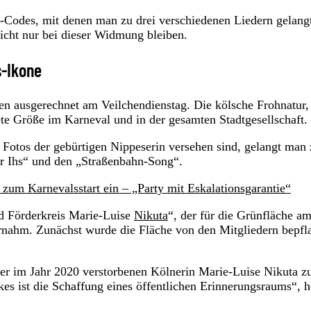
-Codes, mit denen man zu drei verschiedenen Liedern gelang
nicht nur bei dieser Widmung bleiben.
s-Ikone
en ausgerechnet am Veilchendienstag. Die kölsche Frohnatur,
te Größe im Karneval und in der gesamten Stadtgesellschaft.
Fotos der gebürtigen Nippeserin versehen sind, gelangt man 
ör Ihs“ und den „Straßenbahn-Song“.
zum Karnevalsstart ein – „Party mit Eskalationsgarantie“
nd Förderkreis Marie-Luise
Nikuta
“, der für die Grünfläche a
rnahm. Zunächst wurde die Fläche von den Mitgliedern bepfla
der im Jahr 2020 verstorbenen Kölnerin Marie-Luise Nikuta z
s ist die Schaffung eines öffentlichen Erinnerungsraums“, h