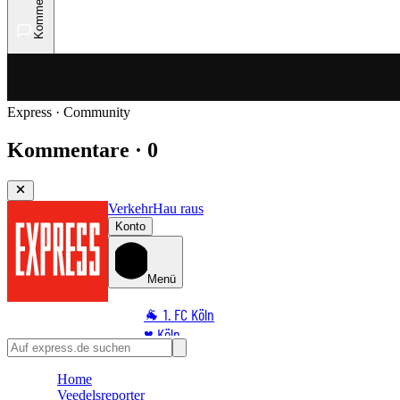
Kommentare
Express · Community
Kommentare · 0
Verkehr
Hau raus
Konto
Menü
🐐 1. FC Köln
♥️ Köln
⭐ Promi
Home
🏆 Sport
Veedelsreporter