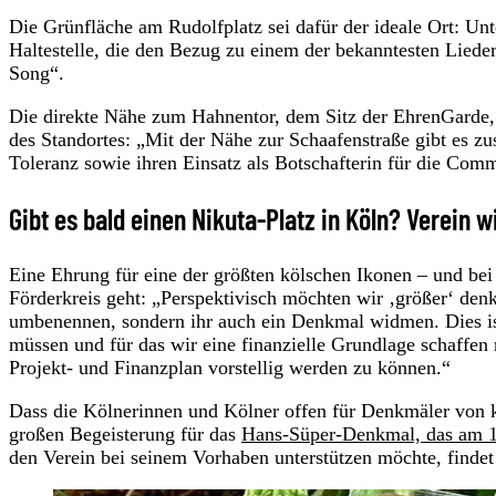
Die Grünfläche am Rudolfplatz sei dafür der ideale Ort: U
Haltestelle, die den Bezug zu einem der bekanntesten Liede
Song“.
Die direkte Nähe zum Hahnentor, dem Sitz der EhrenGarde, 
des Standortes: „Mit der Nähe zur Schaafenstraße gibt es zu
Toleranz sowie ihren Einsatz als Botschafterin für die Com
Gibt es bald einen Nikuta-Platz in Köln? Verein w
Eine Ehrung für eine der größten kölschen Ikonen – und bei
Förderkreis geht: „Perspektivisch möchten wir ‚größer‘ denk
umbenennen, sondern ihr auch ein Denkmal widmen. Dies ist j
müssen und für das wir eine finanzielle Grundlage schaffen
Projekt- und Finanzplan vorstellig werden zu können.“
Dass die Kölnerinnen und Kölner offen für Denkmäler von ku
großen Begeisterung für das
Hans-Süper-Denkmal, das am 18
den Verein bei seinem Vorhaben unterstützen möchte, findet