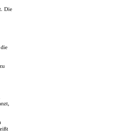
t. Die
 die
zu
m
nzt,
u
eißt