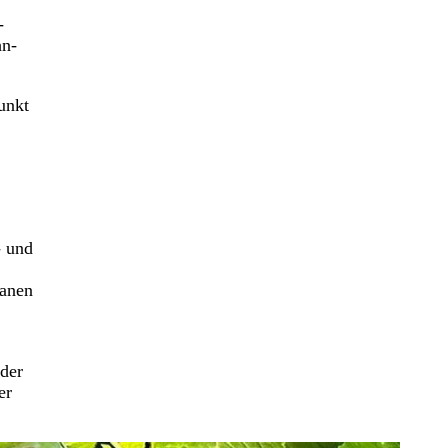
-
hn-
unkt
- und
lanen
,
 der
er