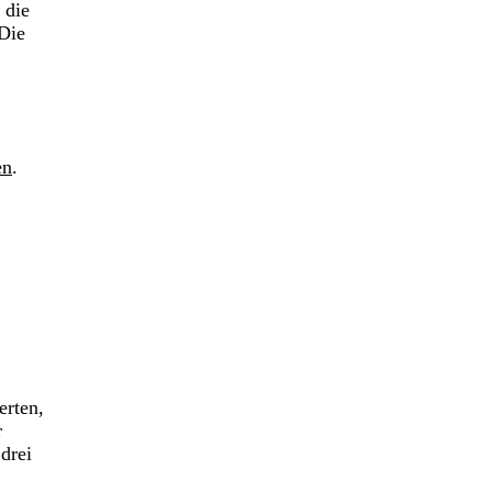
 die
Die
en
.
erten,
r
drei