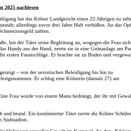
t 2025 nachlesen
igung hat das Kölner Landgericht einen 22-Jährigen zu zeh
nstalt; allerdings zuvor drei Jahre Haft verbüßen. An das Opf
 Schmerzensgeld zahlen.
aße, bot der Täter seine Begleitung an, wogegen die Frau sich
 das Handy aus der Hand, zerrte sie in eine Grünanlage am Pa
e ersten Faustschläge. Er brachte sie zu Boden und vergewal
ezeigt – von der sexistischen Beleidigung bis hin zu
 festgenommen. Er schlug eine Kölnerin (damals 27) am
 Eine Frau wurde von einem Mann bedrängt, der ihr mit Gewal
 und brutal. Ein kostümierter Täter zerrte die Kölner Schüler
m Südstadion.