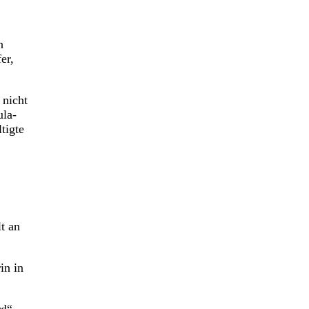
n
er,
 nicht
ula-
tigte
t an
in in