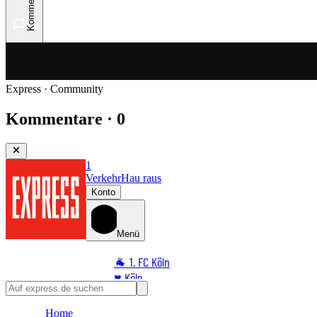
Kommentare
Express · Community
Kommentare · 0
1
Verkehr
Hau raus
Konto
Menü
🐐 1. FC Köln
♥️ Köln
⭐ Promi
Home
🏆 Sport