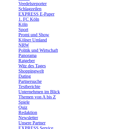
Veedelsreporter
🛒 Shoppingwelt
Schlagzeilen
🧩 Spiele
EXPRESS E-Paper
1. FC Köln
Köln
Sport
Promi und Show
Kölner Umland
NRW
Politik und Wirtschaft
Panorama
Ratgeber
Witz des Tages
Shoppingwelt
Dating
Partnersuche
Testberichte
Unternehmen im Blick
Themen von A bis Z
Spiele
Quiz
Redaktion
Newsletter
Unsere Partner
EXPRESS Service