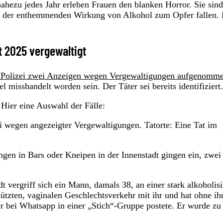
ahezu jedes Jahr erleben Frauen den blanken Horror. Sie sind
h der enthemmenden Wirkung von Alkohol zum Opfer fallen. 
t 2025 vergewaltigt
er Polizei zwei Anzeigen wegen Vergewaltigungen aufgenomm
el misshandelt worden sein. Der Täter sei bereits identifiziert.
Hier eine Auswahl der Fälle:
zei wegen angezeigter Vergewaltigungen. Tatorte: Eine Tat im
en in Bars oder Kneipen in der Innenstadt gingen ein, zwei
 vergriff sich ein Mann, damals 38, an einer stark alkoholisi
hützten, vaginalen Geschlechtsverkehr mit ihr und hat ohne ih
 bei Whatsapp in einer „Stich“-Gruppe postete. Er wurde zu 