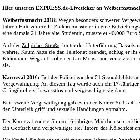
Hier unseren EXPRESS.de-Liveticker an Weiberfastnach
Weiberfastnacht 2018:
Wegen besonders schwerer Vergewalt
Jahren Haft verurteilt. Zudem musste er in eine Entziehungsa
eine damals 21 Jahre alte Studentin, musste er 40.000 Euro
Auf der
Zülpicher Straße
, hinter der Unterführung Dasselstr
wehrte. Kaum hatte sie das Telefonat beendet, schlug er ihr
Kleinmann-Weg auf Höhe der Uni-Mensa und versetzte ihr di
sie.
Karneval 2016:
Bei der Polizei wurden 51 Sexualdelikte ang
Vergewaltigung. An diesem Tag wurde auch ein 17-Jähriger
Grüngürtel erst bewusstlos und vergewaltigte sie dann.
Eine zweite Vergewaltigung gab es in der Kölner Südstadt.
den Unterleib griff und sexuelle Handlungen vornahm.
Der Karneval endete für ein 16-jähriges Mädchen schrecklich
ein Gebüsch und vergewaltigte sie. Tatort: das Kölschfest a