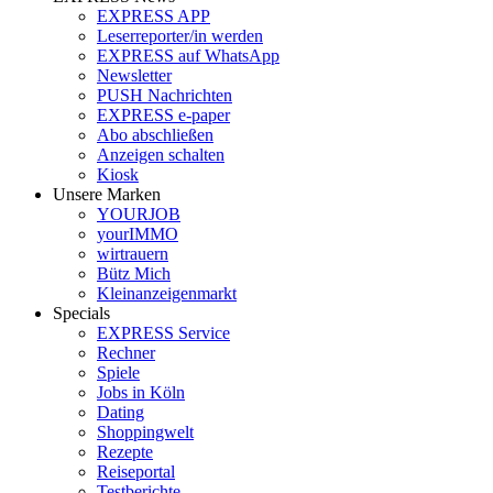
EXPRESS APP
Leserreporter/in werden
EXPRESS auf WhatsApp
Newsletter
PUSH Nachrichten
EXPRESS e-paper
Abo abschließen
Anzeigen schalten
Kiosk
Unsere Marken
YOURJOB
yourIMMO
wirtrauern
Bütz Mich
Kleinanzeigenmarkt
Specials
EXPRESS Service
Rechner
Spiele
Jobs in Köln
Dating
Shoppingwelt
Rezepte
Reiseportal
Testberichte