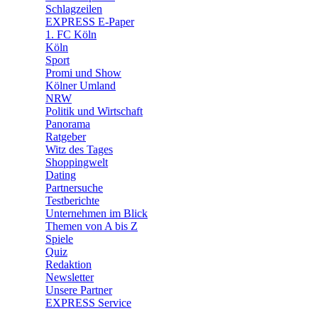
🧩 Spiele
Schlagzeilen
EXPRESS E-Paper
1. FC Köln
Köln
Sport
Promi und Show
Kölner Umland
NRW
Politik und Wirtschaft
Panorama
Ratgeber
Witz des Tages
Shoppingwelt
Dating
Partnersuche
Testberichte
Unternehmen im Blick
Themen von A bis Z
Spiele
Quiz
Redaktion
Newsletter
Unsere Partner
EXPRESS Service