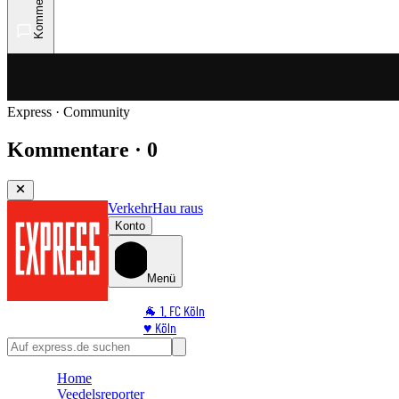
Kommentare
Express · Community
Kommentare · 0
Verkehr
Hau raus
Konto
Menü
🐐 1. FC Köln
♥️ Köln
⭐ Promi
🏆 Sport
Home
🛒 Shoppingwelt
Veedelsreporter