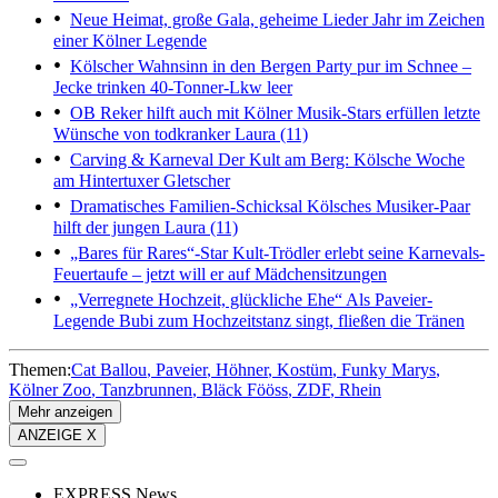
Neue Heimat, große Gala, geheime Lieder
Jahr im Zeichen
einer Kölner Legende
Kölscher Wahnsinn in den Bergen
Party pur im Schnee –
Jecke trinken 40-Tonner-Lkw leer
OB Reker hilft auch mit
Kölner Musik-Stars erfüllen letzte
Wünsche von todkranker Laura (11)
Carving & Karneval
Der Kult am Berg: Kölsche Woche
am Hintertuxer Gletscher
Dramatisches Familien-Schicksal
Kölsches Musiker-Paar
hilft der jungen Laura (11)
„Bares für Rares“-Star
Kult-Trödler erlebt seine Karnevals-
Feuertaufe – jetzt will er auf Mädchensitzungen
„Verregnete Hochzeit, glückliche Ehe“
Als Paveier-
Legende Bubi zum Hochzeitstanz singt, fließen die Tränen
Themen:
Cat Ballou
Paveier
Höhner
Kostüm
Funky Marys
Kölner Zoo
Tanzbrunnen
Bläck Fööss
ZDF
Rhein
Mehr anzeigen
ANZEIGE X
EXPRESS News