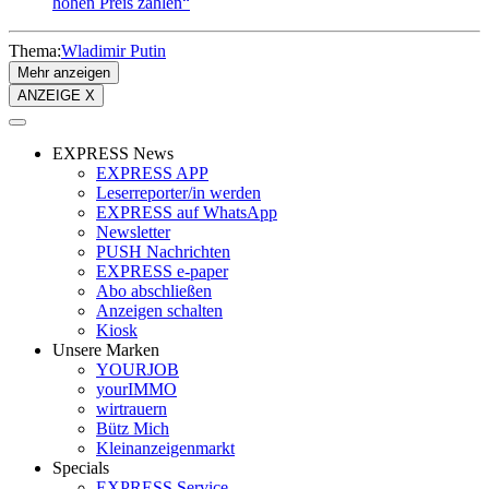
hohen Preis zahlen“
Thema:
Wladimir Putin
Mehr anzeigen
ANZEIGE X
EXPRESS News
EXPRESS APP
Leserreporter/in werden
EXPRESS auf WhatsApp
Newsletter
PUSH Nachrichten
EXPRESS e-paper
Abo abschließen
Anzeigen schalten
Kiosk
Unsere Marken
YOURJOB
yourIMMO
wirtrauern
Bütz Mich
Kleinanzeigenmarkt
Specials
EXPRESS Service