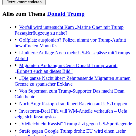
Jetzt kommentieren
Alles zum Thema
Donald Trump
Vorfall wird untersucht
Kam „Marine One“ mit Trump
Passagierflugzeug zu nahe?
Golfplatz auspioniert?
Polizei nimmt vor Trump-Auftritt
bewaffneten Mann fest
Limitierte Auflage
Noch mehr US-Reisepässe mit Trumps
Abbild
Migranten-Andrang in Ceuta
Donald Trump warnt:
„Erinnert euch an dieses Bild“
„Die ganze Nacht über“
Zehntausende Migranten stürmen
Grenze zu spanischer Exklave
Von Superman zum Trump-Supporter
Das macht Dean
Cain heute
Nach Angriffsstopp
Iran feuert Raketen auf US-Truppen
Investoren-Deal
Fifa will WM-Anteile verkaufen – Uefa
zeigt sich fassungslos
„Vielleicht ein Rassist“
Trump ätzt gegen US-Sportlegende
Strafe gegen Google
Trump droht: EU wird einen „sehr