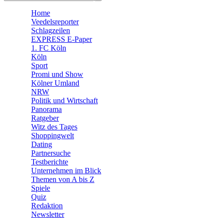
🧩 Spiele
Home
Veedelsreporter
Schlagzeilen
EXPRESS E-Paper
1. FC Köln
Köln
Sport
Promi und Show
Kölner Umland
NRW
Politik und Wirtschaft
Panorama
Ratgeber
Witz des Tages
Shoppingwelt
Dating
Partnersuche
Testberichte
Unternehmen im Blick
Themen von A bis Z
Spiele
Quiz
Redaktion
Newsletter