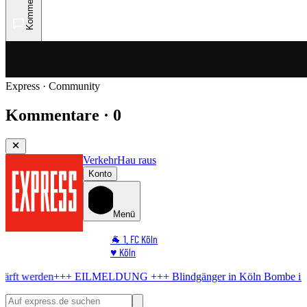
Kommentare
Express · Community
Kommentare · 0
Verkehr
Hau raus
Konto
Menü
🐐 1. FC Köln
♥️ Köln
⭐ Promi
ILMELDUNG +++
Blindgänger in Köln
Bombe im Rhein! Muss noch h
🏆 Sport
🛒 Shoppingwelt