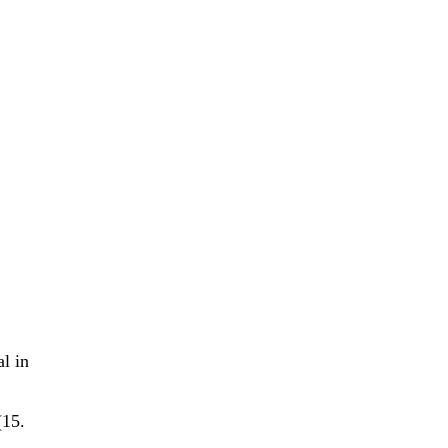
l in
(15.