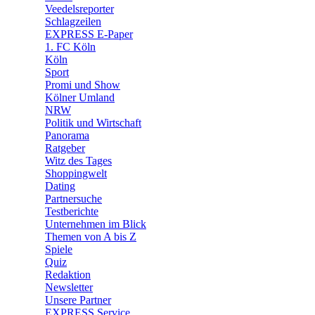
Veedelsreporter
🛒 Shoppingwelt
Schlagzeilen
🧩 Spiele
EXPRESS E-Paper
1. FC Köln
Köln
Sport
Promi und Show
Kölner Umland
NRW
Politik und Wirtschaft
Panorama
Ratgeber
Witz des Tages
Shoppingwelt
Dating
Partnersuche
Testberichte
Unternehmen im Blick
Themen von A bis Z
Spiele
Quiz
Redaktion
Newsletter
Unsere Partner
EXPRESS Service