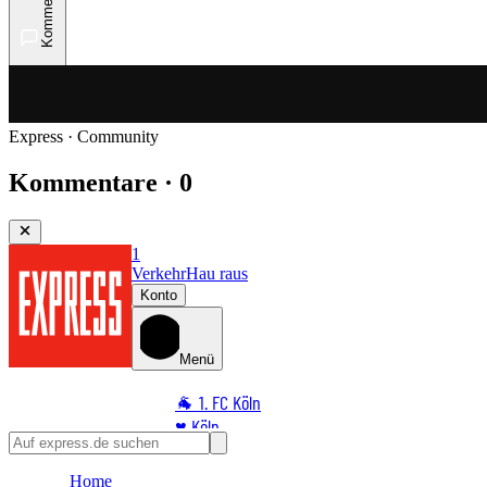
Kommentare
Express · Community
Kommentare · 0
1
Verkehr
Hau raus
Konto
Menü
🐐 1. FC Köln
♥️ Köln
⭐ Promi
Home
🏆 Sport