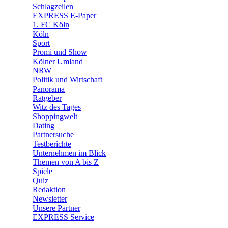
🛒 Shoppingwelt
Schlagzeilen
🧩 Spiele
EXPRESS E-Paper
1. FC Köln
Köln
Sport
Promi und Show
Kölner Umland
NRW
Politik und Wirtschaft
Panorama
Ratgeber
Witz des Tages
Shoppingwelt
Dating
Partnersuche
Testberichte
Unternehmen im Blick
Themen von A bis Z
Spiele
Quiz
Redaktion
Newsletter
Unsere Partner
EXPRESS Service