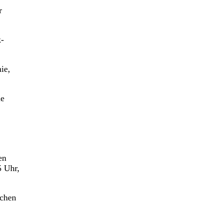
r
k-
ie,
ie
en
5 Uhr,
schen