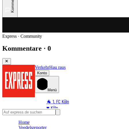
Kommentare
Express · Community
Kommentare · 0
Verkehr
Hau raus
Konto
Menü
🐐 1. FC Köln
♥️ Köln
⭐ Promi
Home
🏆 Sport
Veedelsreporter