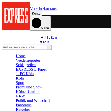
1
Verkehr
Hau raus
Konto
Menü
🐐 1. FC Köln
♥️ Köln
⭐ Promi
🏆 Sport
Home
🛒 Shoppingwelt
Veedelsreporter
🧩 Spiele
Schlagzeilen
EXPRESS E-Paper
1. FC Köln
Köln
Sport
Promi und Show
Kölner Umland
NRW
Politik und Wirtschaft
Panorama
Ratgeber