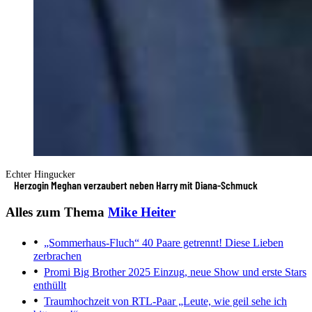
Echter Hingucker
Herzogin Meghan verzaubert neben Harry mit Diana-Schmuck
Alles zum Thema
Mike Heiter
„Sommerhaus-Fluch“
40 Paare getrennt! Diese Lieben
zerbrachen
Promi Big Brother 2025
Einzug, neue Show und erste Stars
enthüllt
Traumhochzeit von RTL-Paar
„Leute, wie geil sehe ich