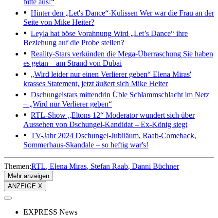
bitte aus!“
Hinter den „Let's Dance“-Kulissen
Wer war die Frau an der
Seite von Mike Heiter?
Leyla hat böse Vorahnung
Wird „Let’s Dance“ ihre
Beziehung auf die Probe stellen?
Reality-Stars verkünden die Mega-Überraschung
Sie haben
es getan – am Strand von Dubai
„Wird leider nur einen Verlierer geben“
Elena Miras'
krasses Statement, jetzt äußert sich Mike Heiter
Dschungelstars mittendrin
Üble Schlammschlacht im Netz
– „Wird nur Verlierer geben“
RTL-Show „Eltons 12“
Moderator wundert sich über
Aussehen von Dschungel-Kandidat – Ex-König siegt
TV-Jahr 2024
Dschungel-Jubiläum, Raab-Comeback,
Sommerhaus-Skandale – so heftig war's!
Themen:
RTL
Elena Miras
Stefan Raab
Danni Büchner
Mehr anzeigen
ANZEIGE X
EXPRESS News