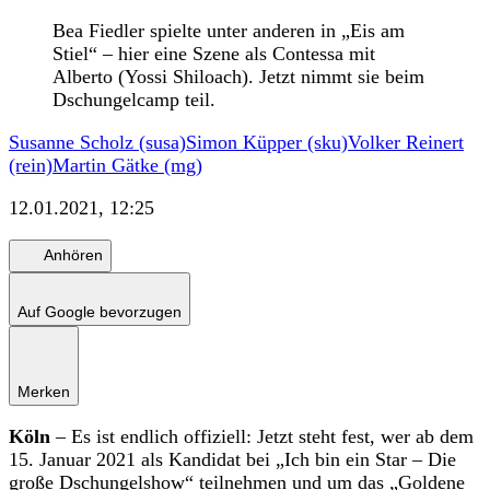
Bea Fiedler spielte unter anderen in „Eis am
Stiel“ – hier eine Szene als Contessa mit
Alberto (Yossi Shiloach). Jetzt nimmt sie beim
Dschungelcamp teil.
Susanne Scholz (susa)
Simon Küpper (sku)
Volker Reinert
(rein)
Martin Gätke (mg)
12.01.2021, 12:25
Anhören
Auf Google bevorzugen
Merken
Köln
– Es ist endlich offiziell: Jetzt steht fest, wer ab dem
15. Januar 2021 als Kandidat bei „Ich bin ein Star – Die
große Dschungelshow“ teilnehmen und um das „Goldene