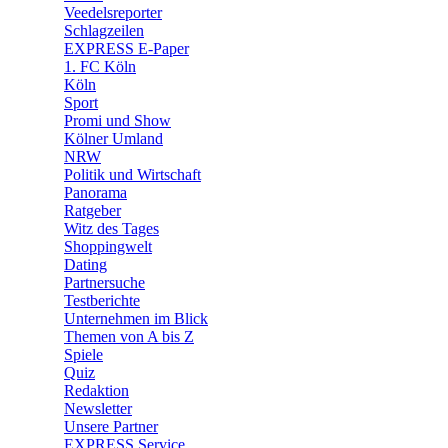
Veedelsreporter
🛒 Shoppingwelt
Schlagzeilen
🧩 Spiele
EXPRESS E-Paper
1. FC Köln
Köln
Sport
Promi und Show
Kölner Umland
NRW
Politik und Wirtschaft
Panorama
Ratgeber
Witz des Tages
Shoppingwelt
Dating
Partnersuche
Testberichte
Unternehmen im Blick
Themen von A bis Z
Spiele
Quiz
Redaktion
Newsletter
Unsere Partner
EXPRESS Service