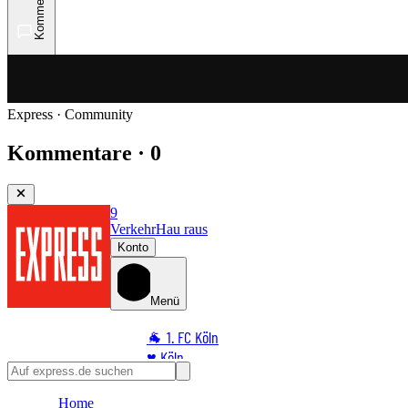
Kommentare
Express · Community
Kommentare · 0
9
Verkehr
Hau raus
Konto
Menü
🐐 1. FC Köln
♥️ Köln
⭐ Promi
Home
🏆 Sport