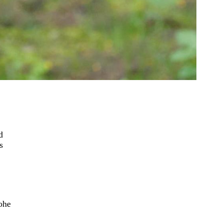
d
s
ohe