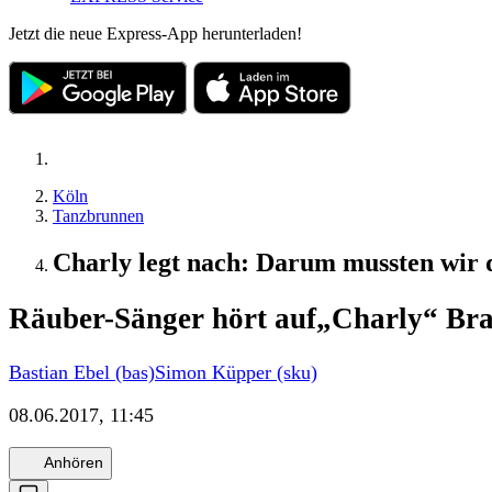
Jetzt die neue Express-App herunterladen!
Köln
Tanzbrunnen
Charly legt nach: Darum mussten wir 
Räuber-Sänger hört auf
„Charly“ Bran
Bastian Ebel (bas)
Simon Küpper (sku)
08.06.2017, 11:45
Anhören