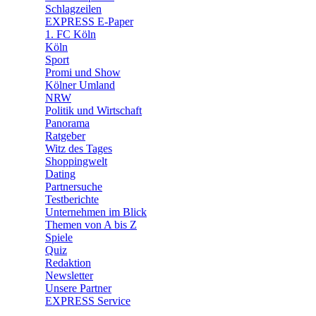
🧩 Spiele
Schlagzeilen
EXPRESS E-Paper
1. FC Köln
Köln
Sport
Promi und Show
Kölner Umland
NRW
Politik und Wirtschaft
Panorama
Ratgeber
Witz des Tages
Shoppingwelt
Dating
Partnersuche
Testberichte
Unternehmen im Blick
Themen von A bis Z
Spiele
Quiz
Redaktion
Newsletter
Unsere Partner
EXPRESS Service