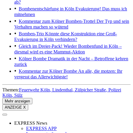
ab?
Bombenentschärfung in Köln
Evakuierung! Das muss ich
mitnehmen
Kommentar zum Kölner Bomben-Trottel
Der Typ und sein
Verhalten machen so wütend
Bomben-Trio
Könnte diese Konstruktion eine Groß-
Evakuierung in Köln verhindern?
Gleich im Dreier-Pack!
Wieder Bombenfund in Köln –
diesmal wird es eine Mammut-Aktion
Kölner Bombe
Dramatik in der Nacht – Betroffene kehren
zurück
Kommentar zur Kölner Bombe
An alle, die motzen: Ihr
vergesst das Allerwichtigste!
Themen:
Feuerwehr Köln
Lindenthal
Zülpicher Straße
Polizei
Köln
Sülz
Mehr anzeigen
ANZEIGE X
EXPRESS News
EXPRESS APP