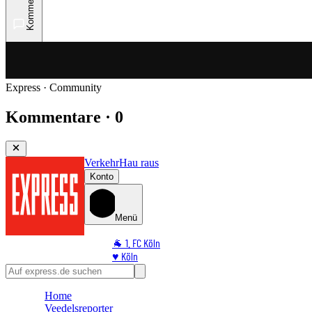
Kommentare
Express · Community
Kommentare · 0
Verkehr
Hau raus
Konto
Menü
🐐 1. FC Köln
♥️ Köln
⭐ Promi
🏆 Sport
Home
🛒 Shoppingwelt
Veedelsreporter