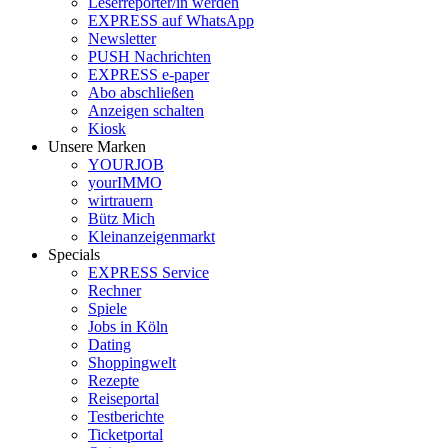
Leserreporter/in werden
EXPRESS auf WhatsApp
Newsletter
PUSH Nachrichten
EXPRESS e-paper
Abo abschließen
Anzeigen schalten
Kiosk
Unsere Marken
YOURJOB
yourIMMO
wirtrauern
Bütz Mich
Kleinanzeigenmarkt
Specials
EXPRESS Service
Rechner
Spiele
Jobs in Köln
Dating
Shoppingwelt
Rezepte
Reiseportal
Testberichte
Ticketportal