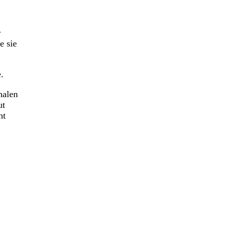
r
e sie
.
halen
ut
ht