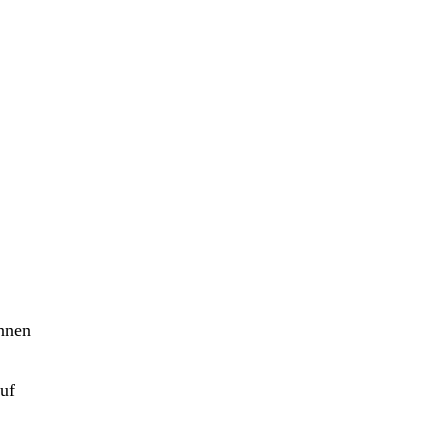
innen
uf