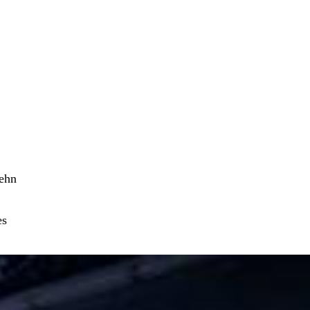
zehn
es