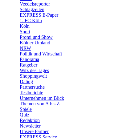
Veedelsreporter
🛒 Shoppingwelt
Schlagzeilen
🧩 Spiele
EXPRESS E-Paper
1. FC Köln
Köln
Sport
Promi und Show
Kölner Umland
NRW
Politik und Wirtschaft
Panorama
Ratgeber
Witz des Tages
Shoppingwelt
Dating
Partnersuche
Testberichte
Unternehmen im Blick
Themen von A bis Z
Spiele
Quiz
Redaktion
Newsletter
Unsere Partner
EXPRESS Service