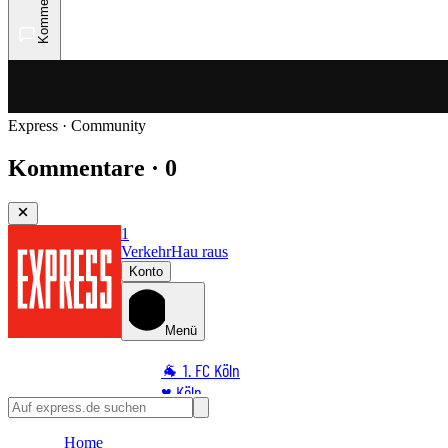
Kommentare
Express · Community
Kommentare · 0
1
Verkehr
Hau raus
Konto
Menü
🐐 1. FC Köln
♥️ Köln
⭐ Promi
Home
🏆 Sport