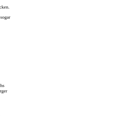
cken.
 sogar
chs
rger