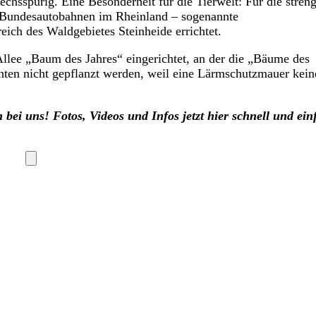
hsspurig. Eine Besonderheit für die Tierwelt: Für die stren
n Bundesautobahnen im Rheinland – sogenannte
ich des Waldgebietes Steinheide errichtet.
lee „Baum des Jahres“ eingerichtet, an der die „Bäume des
ten nicht gepflanzt werden, weil eine Lärmschutzmauer kein
bei uns! Fotos, Videos und Infos jetzt hier schnell und ein