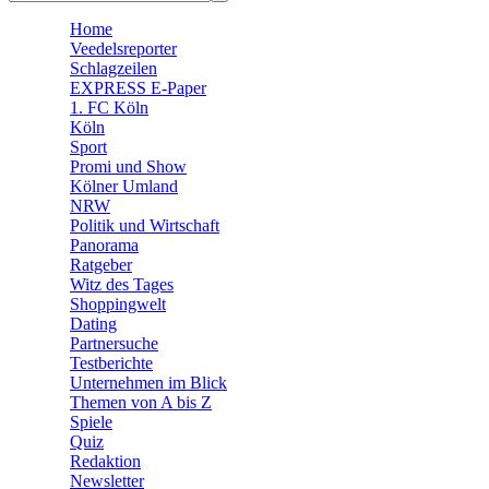
🛒 Shoppingwelt
Home
🧩 Spiele
Veedelsreporter
Schlagzeilen
EXPRESS E-Paper
1. FC Köln
Köln
Sport
Promi und Show
Kölner Umland
NRW
Politik und Wirtschaft
Panorama
Ratgeber
Witz des Tages
Shoppingwelt
Dating
Partnersuche
Testberichte
Unternehmen im Blick
Themen von A bis Z
Spiele
Quiz
Redaktion
Newsletter