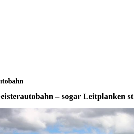
autobahn
eisterautobahn – sogar Leitplanken s