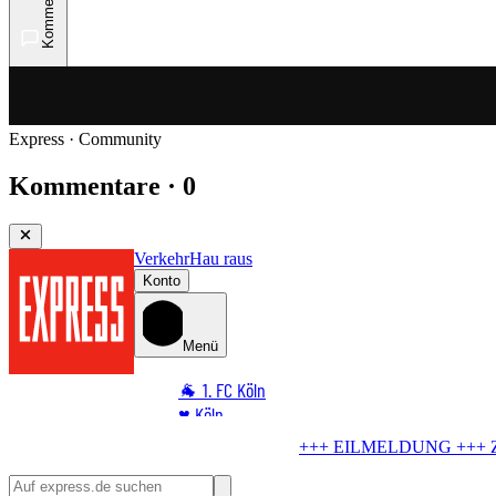
Kommentare
Express · Community
Kommentare · 0
Verkehr
Hau raus
Konto
Menü
🐐 1. FC Köln
♥️ Köln
⭐ Promi
 EILMELDUNG +++
Zoff um Außengastronomie
Stadt knickt ein – s
🏆 Sport