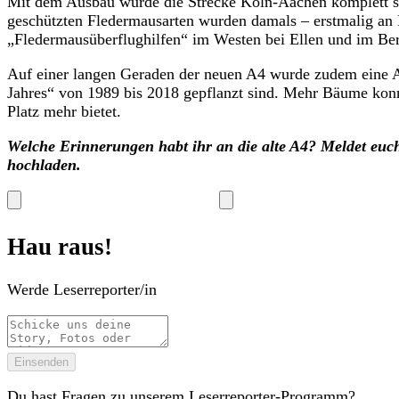
Mit dem Ausbau wurde die Strecke Köln-Aachen komplett sec
geschützten Fledermausarten wurden damals – erstmalig a
„Fledermausüberflughilfen“ im Westen bei Ellen und im Bere
Auf einer langen Geraden der neuen A4 wurde zudem eine Al
Jahres“ von 1989 bis 2018 gepflanzt sind. Mehr Bäume konn
Platz mehr bietet.
Welche Erinnerungen habt ihr an die alte A4? Meldet euch 
hochladen.
Hau raus!
Werde Leserreporter/in
Einsenden
Du hast Fragen zu unserem Leserreporter-Programm?