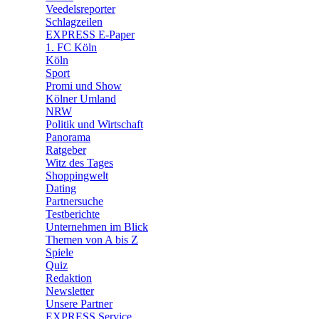
🛒 Shoppingwelt
Veedelsreporter
🧩 Spiele
Schlagzeilen
EXPRESS E-Paper
1. FC Köln
Köln
Sport
Promi und Show
Kölner Umland
NRW
Politik und Wirtschaft
Panorama
Ratgeber
Witz des Tages
Shoppingwelt
Dating
Partnersuche
Testberichte
Unternehmen im Blick
Themen von A bis Z
Spiele
Quiz
Redaktion
Newsletter
Unsere Partner
EXPRESS Service