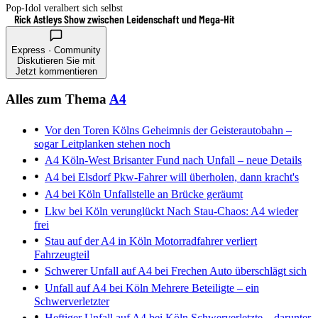
Pop-Idol veralbert sich selbst
Rick Astleys Show zwischen Leidenschaft und Mega-Hit
Express · Community
Diskutieren Sie mit
Jetzt kommentieren
Alles zum Thema
A4
Vor den Toren Kölns
Geheimnis der Geisterautobahn –
sogar Leitplanken stehen noch
A4 Köln-West
Brisanter Fund nach Unfall – neue Details
A4 bei Elsdorf
Pkw-Fahrer will überholen, dann kracht's
A4 bei Köln
Unfallstelle an Brücke geräumt
Lkw bei Köln verunglückt
Nach Stau-Chaos: A4 wieder
frei
Stau auf der A4 in Köln
Motorradfahrer verliert
Fahrzeugteil
Schwerer Unfall auf A4 bei Frechen
Auto überschlägt sich
Unfall auf A4 bei Köln
Mehrere Beteiligte – ein
Schwerverletzter
Heftiger Unfall auf A4 bei Köln
Schwerverletzte – darunter