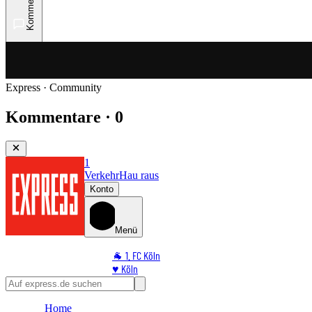
Kommentare
Express · Community
Kommentare · 0
1
Verkehr
Hau raus
Konto
Menü
🐐 1. FC Köln
♥️ Köln
⭐ Promi
🏆 Sport
Home